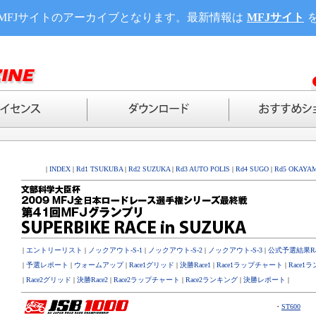
MFJサイトのアーカイブとなります。最新情報は
MFJサイト
|
INDEX
|
Rd1 TSUKUBA
|
Rd2 SUZUKA
|
Rd3 AUTO POLIS
|
Rd4 SUGO
|
Rd5 OKAYA
|
エントリーリスト
|
ノックアウト-S-1
|
ノックアウト-S-2
|
ノックアウト-S-3
|
公式予選結果Ra
|
予選レポート
|
ウォームアップ
|
Race1グリッド
|
決勝Race1
|
Race1ラップチャート
|
Race1
|
Race2グリッド
|
決勝Race2
|
Race2ラップチャート
|
Race2ランキング
|
決勝レポート
|
・
ST600