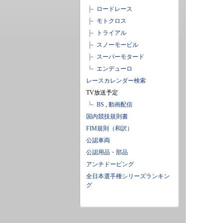
ロードレース
モトクロス
トライアル
スノーモービル
スーパーモタード
エンデューロ
レースカレンダー検索
TV放送予定
BS
,
動画配信
国内競技規則書
FIM規則（和訳）
公認車両
公認用品・部品
アンチドーピング
全日本選手権シリーズランキン
グ