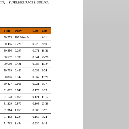
PERBIKE RACE in SUZUKA
Time
Delay
Gap
Lap
50.259
160.66km/h
4/11
50.485
0.226
0.226
4/10
50.556
0.297
0.071
18/21
50.597
0.338
0.041
25/26
50.680
0.421
0.083
15/24
50.739
0.480
0.059
9/24
50.806
0.547
0.067
17/24
50.827
0.568
0.021
6/17
51.002
0.743
0.175
9/23
51.123
0.864
0.121
11/12
51.229
0.970
0.106
23/26
51.314
1.055
0.085
5/17
51.483
1.224
0.169
8/24
51.713
1.454
0.230
3/18