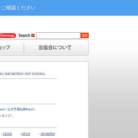
をご確認ください
MA
|
Rd6 MOTEGI
|
Rd7 SUZUKA
|
ce1
|
公式予選結果Race2
|
ランキング
|
・
GP250
・
GP125
・
GP-MONO