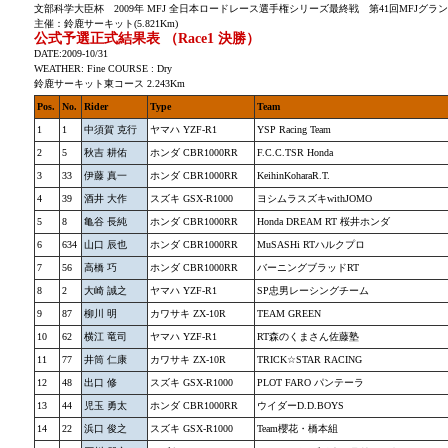
文部科学大臣杯 2009年 MFJ 全日本ロードレース選手権シリーズ最終戦 第41回MFJグランプリ SU
主催：鈴鹿サーキット(5.821Km)
公式予選正式結果表 （Race1 決勝）
DATE:2009-10/31
WEATHER: Fine COURSE : Dry
鈴鹿サーキット東コース 2.243Km
Pos.
No.
Rider
Type
Team
1
1
中須賀 克行
ヤマハ YZF-R1
YSP Racing Team
2
5
秋吉 耕佑
ホンダ CBR1000RR
F.C.C.TSR Honda
3
33
伊藤 真一
ホンダ CBR1000RR
KeihinKoharaR.T.
4
39
酒井 大作
スズキ GSX-R1000
ヨシムラスズキwithJOMO
5
8
亀谷 長純
ホンダ CBR1000RR
Honda DREAM RT 桜井ホンダ
6
634
山口 辰也
ホンダ CBR1000RR
MuSASHi RTハルクプロ
7
56
高橋 巧
ホンダ CBR1000RR
バーニングブラッドRT
8
2
大崎 誠之
ヤマハ YZF-R1
SP忠男レーシングチーム
9
87
柳川 明
カワサキ ZX-10R
TEAM GREEN
10
62
横江 竜司
ヤマハ YZF-R1
RT森のくまさん佐藤塾
11
77
井筒 仁康
カワサキ ZX-10R
TRICK☆STAR RACING
12
48
出口 修
スズキ GSX-R1000
PLOT FARO パンテーラ
13
44
児玉 勇太
ホンダ CBR1000RR
ウイダーD.D.BOYS
14
22
浜口 俊之
スズキ GSX-R1000
Team櫻花・橋本組