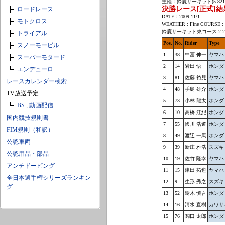
主催：鈴鹿サーキット(5.821
決勝レース[正式]結
ロードレース
DATE：2009-11/1
モトクロス
WEATHER : Fine COURSE : 
鈴鹿サーキット東コース 2.2
トライアル
Pos.
No.
Rider
Type
スノーモービル
1
38
中冨 伸一
ヤマハ 
スーパーモタード
2
14
岩田 悟
ホンダ 
エンデューロ
3
81
佐藤 裕児
ヤマハ 
レースカレンダー検索
4
48
手島 雄介
ホンダ 
TV放送予定
5
73
小林 龍太
ホンダ 
BS
,
動画配信
6
10
高橋 江紀
ホンダ 
国内競技規則書
7
55
國川 浩道
ホンダ 
FIM規則（和訳）
8
49
渡辺 一馬
ホンダ 
公認車両
9
39
新庄 雅浩
スズキ 
公認用品・部品
10
19
佐竹 隆幸
ヤマハ 
アンチドーピング
11
15
津田 拓也
ヤマハ 
全日本選手権シリーズランキン
12
9
生形 秀之
スズキ 
グ
13
52
鈴木 慎吾
ホンダ 
14
16
清水 直樹
カワサキ
15
76
関口 太郎
ホンダ 