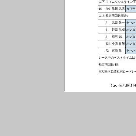
以下 フィニッシュライン不
16
705
黒川 武彦
カワサキ
以上 規定周回数完走:
7
武田 雄一
ヤマハ 
6
野田 弘樹
ホンダ 
4
稲垣 誠
ホンダ 
634
小西 良輝
ホンダ 
72
宮崎 敦
ヤマハ 
レース中のベストタイムは № 14 岩
規定周回数 15
MFJ国内競技規則ロードレー