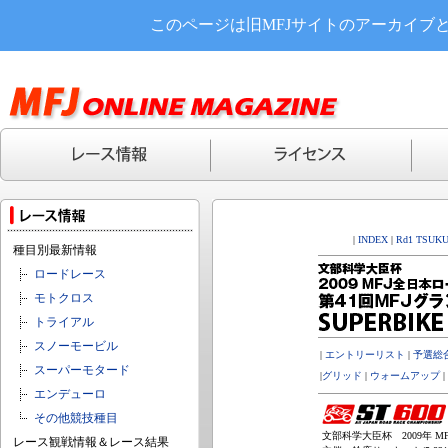
このページは旧MFJサイトのアーカイブ
|
INDEX
|
Rd1 TSUK
種目別最新情報
ロードレース
モトクロス
トライアル
スノーモービル
|
エントリーリスト
|
予選総
スーパーモタード
|
グリッド
|
ウォームアップ
|
エンデューロ
その他競技種目
文部科学大臣杯 2009年 MF
レース観戦情報＆レース結果