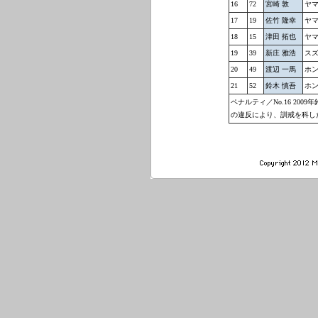
16
72
宮崎 敦
ヤマ
17
19
佐竹 隆幸
ヤマ
18
15
津田 拓也
ヤマ
19
39
新庄 雅浩
スズ
20
49
渡辺 一馬
ホン
21
52
鈴木 慎吾
ホン
ペナルティ
／No.16 2
の違反により、訓戒を科し