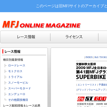
このページは旧MFJサイトのアーカイブ
|
INDEX
|
Rd1 TSUK
種目別最新情報
ロードレース
モトクロス
トライアル
スノーモービル
|
エントリーリスト
|
予選総
スーパーモタード
|
グリッド
|
ウォームアップ
|
エンデューロ
その他競技種目
文部科学大臣杯 2009年 MF
レース観戦情報＆レース結果