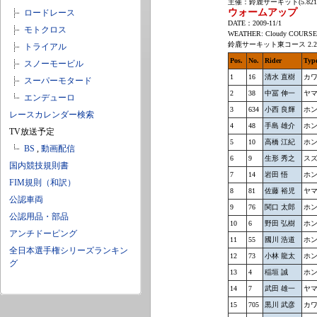
主催：鈴鹿サーキット(5.821
ウォームアップ
ロードレース
DATE：2009-11/1
モトクロス
WEATHER: Cloudy COURSE 
鈴鹿サーキット東コース 2.2
トライアル
Pos.
No.
Rider
Typ
スノーモービル
1
16
清水 直樹
カワ
スーパーモタード
2
38
中冨 伸一
ヤマ
エンデューロ
3
634
小西 良輝
ホン
レースカレンダー検索
4
48
手島 雄介
ホン
TV放送予定
5
10
高橋 江紀
ホン
BS
,
動画配信
6
9
生形 秀之
スズ
国内競技規則書
7
14
岩田 悟
ホン
FIM規則（和訳）
8
81
佐藤 裕児
ヤマ
公認車両
9
76
関口 太郎
ホン
公認用品・部品
10
6
野田 弘樹
ホン
アンチドーピング
11
55
國川 浩道
ホン
全日本選手権シリーズランキン
12
73
小林 龍太
ホン
グ
13
4
稲垣 誠
ホン
14
7
武田 雄一
ヤマ
15
705
黒川 武彦
カワ