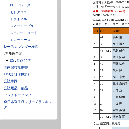
文部科学大臣杯 2009年 MF
ロードレース
主催：鈴鹿サーキット(5.821
決勝正式結果表 （Race1）
モトクロス
DATE：2009-10/31
トライアル
WEATHER : Fine COURSE : 
鈴鹿サーキット東コース 2.2
スノーモービル
Pos.
No.
Rider
スーパーモタード
1
41
宇井 陽一
エンデューロ
2
3
及川 誠人
レースカレンダー検索
48
GP2
手島 雄介
TV放送予定
3
33
藤田 拓哉
BS
,
動画配信
4
46
星野 知也
国内競技規則書
5
25
柴原 誠
FIM規則（和訳）
6
14
福山 京太
公認車両
7
75
高杉 奈緒子
公認用品・部品
8
22
小口 亘
アンチドーピング
9
19
中尾 健治
全日本選手権シリーズランキン
10
24
小口 理
グ
11
62
飯室 英治
79
GP2
朝比奈 正
以上 規定周回数完走: