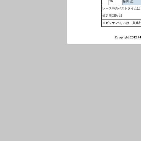
26
依田 忍
レース中のベストタイムは _ 41 宇
規定周回数 15
※ゼッケン48, 79は、賞