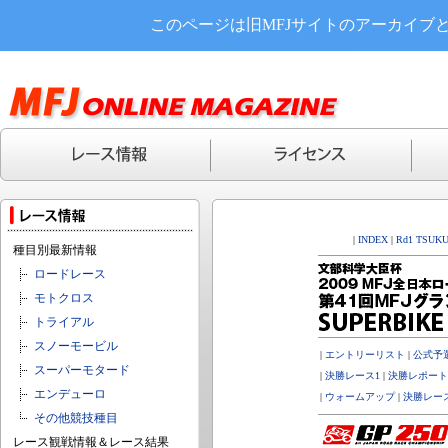
このページは旧MFJサイトのアーカイブ
|
INDEX
|
Rd1 TSUK
種目別最新情報
ロードレース
モトクロス
トライアル
スノーモービル
|
エントリーリスト
|
公式予
スーパーモタード
|
決勝レース1
|
決勝レポート
エンデューロ
|
ウォームアップ
|
決勝レー
その他競技種目
レース観戦情報＆レース結果