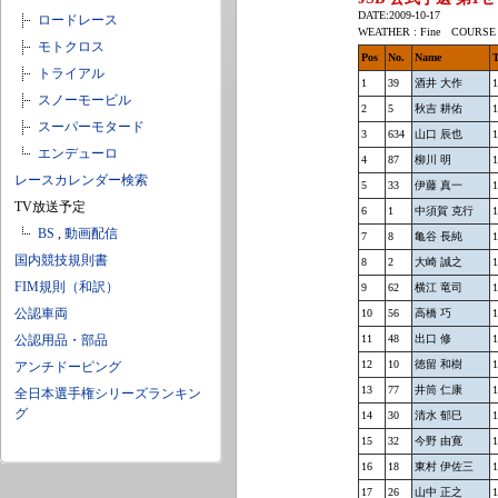
DATE:2009-10-17
ロードレース
WEATHER : Fine COURSE 
モトクロス
Pos
No.
Name
トライアル
1
39
酒井 大作
1
スノーモービル
2
5
秋吉 耕佑
1
スーパーモタード
3
634
山口 辰也
1
エンデューロ
4
87
柳川 明
1
レースカレンダー検索
5
33
伊藤 真一
1
TV放送予定
6
1
中須賀 克行
1
BS
,
動画配信
7
8
亀谷 長純
1
国内競技規則書
8
2
大崎 誠之
1
FIM規則（和訳）
9
62
横江 竜司
1
公認車両
10
56
高橋 巧
1
公認用品・部品
11
48
出口 修
1
12
10
徳留 和樹
1
アンチドーピング
13
77
井筒 仁康
1
全日本選手権シリーズランキン
グ
14
30
清水 郁巳
1
15
32
今野 由寛
1
16
18
東村 伊佐三
1
17
26
山中 正之
1