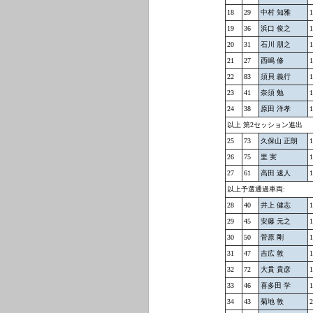
18
29
中村 知雅
1
19
36
浜口 俊之
1
20
31
石川 朋之
1
21
27
西嶋 修
1
22
83
須貝 義行
1
23
41
奈須 勉
1
24
38
原田 洋孝
1
以上 第2セッション進出
25
73
久保山 正朗
1
26
75
里 実
1
27
61
高田 速人
1
以上予選通過車両:
28
40
井上 健志
1
29
45
安藤 元之
1
30
50
菅原 剛
1
31
47
吉広 敦
1
32
72
大貫 貴彦
1
33
46
喜多田 学
1
34
43
菊地 敦
2