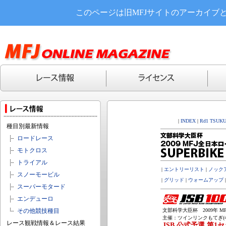
このページは旧MFJサイトのアーカイブ
|
INDEX
|
Rd1 TSUK
種目別最新情報
ロードレース
モトクロス
トライアル
|
エントリーリスト
|
ノックア
スノーモービル
|
グリッド
|
ウォームアップ
スーパーモタード
エンデューロ
その他競技種目
文部科学大臣杯 2009年 MF
主催：ツインリンクもてぎ(4,8
レース観戦情報＆レース結果
JSB 公式予選 第