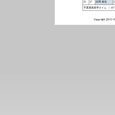
35
37
吉岡 俊也
2
予選通過基準タイム （ 107 % 