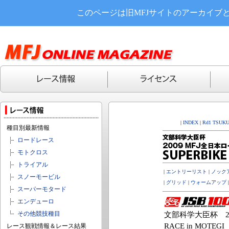
このページは旧MFJサイトのアーカイブ
|
INDEX
|
Rd1 TSUK
種目別最新情報
ロードレース
モトクロス
トライアル
|
エントリーリスト
|
ノックア
スノーモービル
|
グリッド
|
ウォームアップ
スーパーモタード
エンデューロ
その他競技種目
文部科学大臣杯 20
RACE in MOTEGI
レース観戦情報＆レース結果