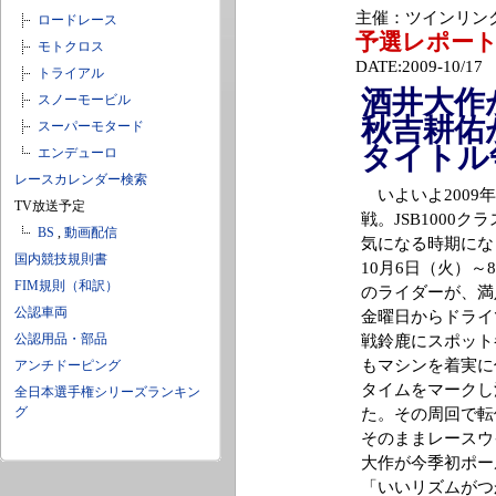
主催：ツインリンクも
ロードレース
予選レポー
モトクロス
DATE:2009-10/17
トライアル
酒井大作
スノーモービル
秋吉耕佑
スーパーモタード
タイトル
エンデューロ
レースカレンダー検索
いよいよ2009
TV放送予定
戦。JSB1000
BS
,
動画配信
気になる時期にな
国内競技規則書
10月6日（火）
FIM規則（和訳）
のライダーが、満
公認車両
金曜日からドライ
公認用品・部品
戦鈴鹿にスポット
もマシンを着実に
アンチドーピング
タイムをマークし
全日本選手権シリーズランキン
グ
た。その周回で転
そのままレースウ
大作が今季初ポー
「いいリズムがつ