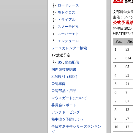
ロードレース
文部科学大臣杯
モトクロス
主催：ツイン
トライアル
公式予選
スノーモビル
開催日:2020-1
スーパーモト
WEATHER: R
エンデューロ
Pos.
No.
レースカレンダー検索
1
23
TV放送予定
2
634
BS
,
動画配信
3
95
国内競技規則書
4
33
FIM規則（和訳）
公認車両
5
71
公認部品・用品
6
7
マウスガードについて
7
87
委員会レポート
8
13
アンチドーピング
9
57
熱中症を予防しよう
全日本選手権シリーズランキン
10
17
グ