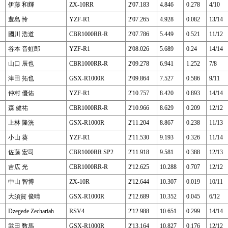
伊藤 和輝
ZX-10RR
2'07.183
4.846
0.278
4/10
豊島 怜
YZF-R1
2'07.265
4.928
0.082
13/14
國川 浩道
CBR1000RR-R
2'07.786
5.449
0.521
11/12
谷本 音虹郎
YZF-R1
2'08.026
5.689
0.24
14/14
山口 辰也
CBR1000RR-R
2'09.278
6.941
1.252
7/8
津田 拓也
GSX-R1000R
2'09.864
7.527
0.586
9/11
仲村 優佑
YZF-R1
2'10.757
8.420
0.893
14/14
森 健祐
CBR1000RR-R
2'10.966
8.629
0.209
12/12
上林 隆洸
GSX-R1000R
2'11.204
8.867
0.238
11/13
小山 葵
YZF-R1
2'11.530
9.193
0.326
11/14
佐藤 宏司
CBR1000RR SP2
2'11.918
9.581
0.388
12/13
吉広 光
CBR1000RR-R
2'12.625
10.288
0.707
12/12
中山 智博
ZX-10R
2'12.644
10.307
0.019
10/11
大須賀 俊晴
GSX-R1000R
2'12.689
10.352
0.045
6/12
Dzegede Zechariah
RSV4
2'12.988
10.651
0.299
14/14
武田 数馬
GSX-R1000R
2'13.164
10.827
0.176
12/12