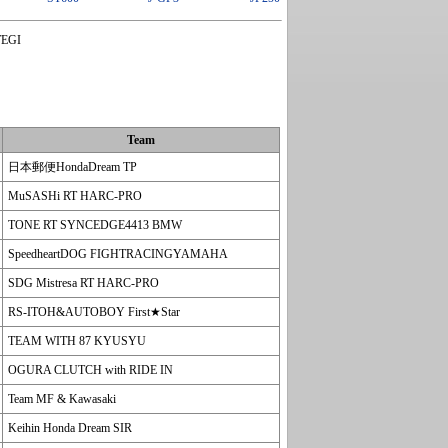
EGI
Team
日本郵便HondaDream TP
MuSASHi RT HARC-PRO
TONE RT SYNCEDGE4413 BMW
SpeedheartDOG FIGHTRACINGYAMAHA
SDG Mistresa RT HARC-PRO
RS-ITOH&AUTOBOY First★Star
TEAM WITH 87 KYUSYU
OGURA CLUTCH with RIDE IN
Team MF & Kawasaki
Keihin Honda Dream SIR