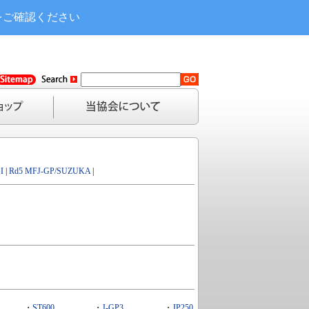
をご確認ください
I
|
Rd5 MFJ-GP/SUZUKA
|
・
ST600
・
J-GP3
・
JP250