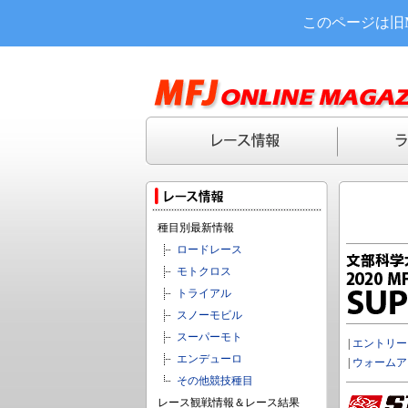
このページは旧
種目別最新情報
ロードレース
モトクロス
トライアル
スノーモビル
スーパーモト
|
エントリー
エンデューロ
|
ウォームア
その他競技種目
レース観戦情報＆レース結果