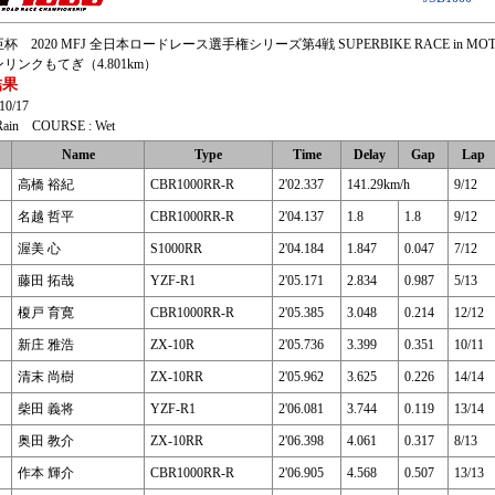
 2020 MFJ 全日本ロードレース選手権シリーズ第4戦 SUPERBIKE RACE in MOT
リンクもてぎ（4.801km）
結果
0/17
ain COURSE : Wet
Name
Type
Time
Delay
Gap
Lap
高橋 裕紀
CBR1000RR-R
2'02.337
141.29km/h
9/12
名越 哲平
CBR1000RR-R
2'04.137
1.8
1.8
9/12
渥美 心
S1000RR
2'04.184
1.847
0.047
7/12
藤田 拓哉
YZF-R1
2'05.171
2.834
0.987
5/13
榎戸 育寛
CBR1000RR-R
2'05.385
3.048
0.214
12/12
新庄 雅浩
ZX-10R
2'05.736
3.399
0.351
10/11
清末 尚樹
ZX-10RR
2'05.962
3.625
0.226
14/14
柴田 義将
YZF-R1
2'06.081
3.744
0.119
13/14
奥田 教介
ZX-10RR
2'06.398
4.061
0.317
8/13
作本 輝介
CBR1000RR-R
2'06.905
4.568
0.507
13/13