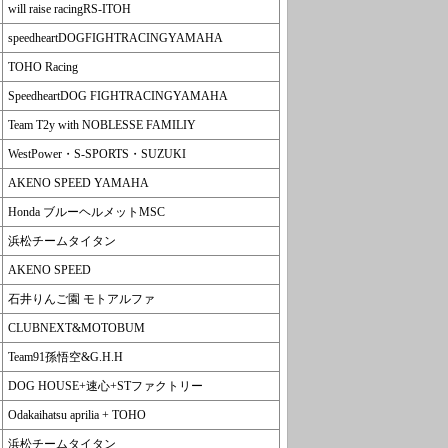
will raise racingRS-ITOH
speedheartDOGFIGHTRACINGYAMAHA
TOHO Racing
SpeedheartDOG FIGHTRACINGYAMAHA
Team T2y with NOBLESSE FAMILIY
WestPower・S-SPORTS・SUZUKI
AKENO SPEED YAMAHA
Honda ブルーヘルメットMSC
浜松チームタイタン
AKENO SPEED
石井りんご園 モトアルファ
CLUBNEXT&MOTOBUM
Team91孫悟空&G.H.H
DOG HOUSE+速心+STファクトリー
Odakaihatsu aprilia + TOHO
浜松チームタイタン