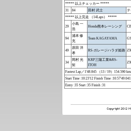
***** 以上チェッカー *****
31
84
田村 武士
テ
***** 以上完走 （14Laps） *****
小島 一
29
Honda熊本レーシング
C
浩
浦本 修
94
Team KAGAYAMA
GS
充
原田 洋
49
RS-ガレージハラダ姫路
ZX
孝
岡村 光
KRP三陽工業&RS-
34
ZX
矩
ITOH
Fastest Lap／1'48.845 （13 / 19）154.
Start Time :10:23'12 Finish Time :10:57'49.041
Entry :35 Start :35 Finish :31