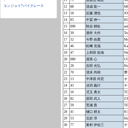
11
71
加賀山 就臣
T
エンジョイ!!バイクレース
12
88
清成 龍一
M
13
18
近藤 湧也
J
14
85
中冨 伸一
H
15
090
秋吉 耕佑
a
16
39
酒井 大作
Te
17
32
今野 由寛
Mo
18
46
松﨑 克哉
Ka
19
47
上和田 拓海
W
20
080
渥美 心
U
21
28
吉田 光弘
H
22
70
清末 尚樹
豊
23
13
中津原 尚宏
オ
24
43
須貝 義行
チ
25
16
児玉 勇太
TO
26
82
原田 武人
Z
27
59
荒瀬 貴
T
28
41
樋口 耕太
H.
29
53
北折 淳
H
30
77
東村 伊佐三
チ