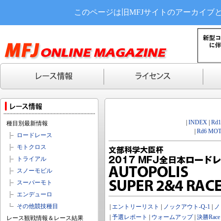
このページは旧MFJサイトのアーカイブ
|
INDEX
|
Rd
種目別最新情報
|
Rd6 MOT
ロードレース
モトクロス
トライアル
スノーモビル
スーパーモト
エンデューロ
その他競技種目
|
エントリーリスト
|
ノックアウト-Q-1
|
ノ
|
予選レポート
|
ウォームアップ
|
決勝Race
レース観戦情報＆レース結果