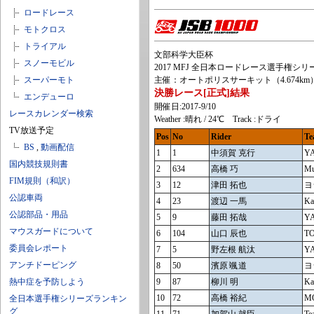
ロードレース
モトクロス
トライアル
文部科学大臣杯
スノーモビル
2017 MFJ 全日本ロードレース選手権シリーズ第7
スーパーモト
主催：オートポリスサーキット（4.674km
決勝レース[正式]結果
エンデューロ
開催日:2017-9/10
レースカレンダー検索
Weather :晴れ / 24℃ Track :ドライ
TV放送予定
Pos
No
Rider
Te
BS
,
動画配信
1
1
中須賀 克行
Y
国内競技規則書
2
634
高橋 巧
Mu
FIM規則（和訳）
3
12
津田 拓也
ヨ
公認車両
4
23
渡辺 一馬
Ka
公認部品・用品
5
9
藤田 拓哉
Y
マウスガードについて
6
104
山口 辰也
TO
委員会レポート
7
5
野左根 航汰
Y
アンチドーピング
8
50
濱原 颯道
ヨ
熱中症を予防しよう
9
87
柳川 明
Ka
10
72
高橋 裕紀
M
全日本選手権シリーズランキン
グ