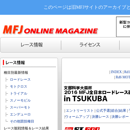
このページは旧MFJサイトのアーカイブ
|
INDEX
|
Rd
種目別最新情報
|
Rd6 MOT
ロードレース
モトクロス
トライアル
スノーモビル
スーパーモト
|
エントリーリスト
|
公式予選[総合]結果
|
エンデューロ
|
ウォームアップ
|
決勝レース
|
決勝レポー
その他競技種目
レース観戦情報＆レース結果