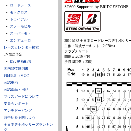
ロードレース
ST600 Supported by BRIDGESTONE
モトクロス
トライアル
スノーモビル
スーパーモト
エンデューロ
2016 MFJ 全日本ロードレース選手権シリー
主催：筑波サーキット（2,070m）
レースカレンダー検索
ラップチャート
TV放送予定
開催日:2016-4/10
BS
,
動画配信
決勝周回数：25周
国内競技規則書
FIM規則（和訳）
公認車両
公認部品・用品
マウスガードについて
委員会レポート
アンチドーピング
熱中症を予防しよう
全日本選手権シリーズランキン
グ