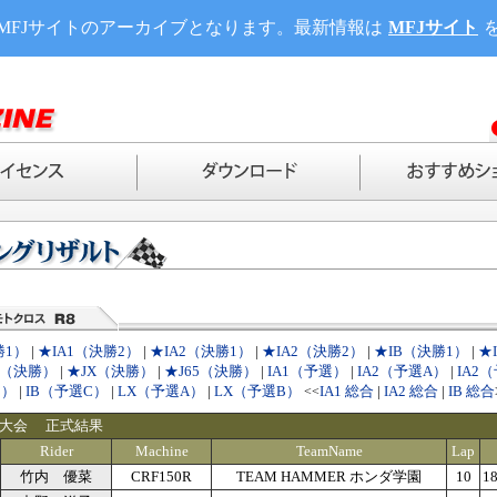
MFJサイトのアーカイブとなります。最新情報は
MFJサイト
勝1）
|
★IA1（決勝2）
|
★IA2（決勝1）
|
★IA2（決勝2）
|
★IB（決勝1）
|
★
X（決勝）
|
★JX（決勝）
|
★J65（決勝）
|
IA1（予選）
|
IA2（予選A）
|
IA2
B）
|
IB（予選C）
|
LX（予選A）
|
LX（予選B）
IA1 総合
|
IA2 総合
|
IB 総合
<<
東大会 正式結果
Rider
Machine
TeamName
Lap
竹内 優菜
CRF150R
TEAM HAMMER ホンダ学園
10
18