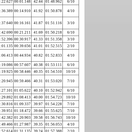
:22.627
00:01.148
42.44
01:48.962
6/10
:36.389
00:14.910
41.92
01:50.878
4/10
:37.640
00:16.161
41.87
01:51.116
3/10
:42.690
00:21.211
41.69
01:50.218
6/10
:52.396
00:30.917
41.33
01:51.358
3/10
:01.135
00:39.656
41.01
01:52.515
2/10
:06.413
00:44.934
40.82
01:52.833
4/10
:19.086
00:57.607
40.38
01:53.111
6/10
:19.925
00:58.446
40.35
01:54.510
10/10
:20.945
00:59.466
40.31
01:53.020
7/10
:27.101
01:05.622
40.10
01:52.942
6/10
:29.892
01:08.413
40.00
01:54.723
10/10
:30.816
01:09.337
39.97
01:54.228
7/10
:39.951
01:18.472
39.66
01:55.625
7/10
:42.382
01:20.903
39.58
01:56.743
10/10
:49.466
01:27.987
39.35
01:56.053
4/10
:52.614
01:31.135
39.24
01:57.388
2/10