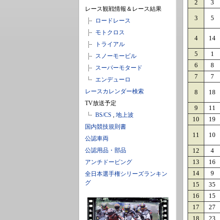
2
3
レース観戦情報＆レース結果
3
5
ロードレース
モトクロス
4
14
トライアル
5
1
スノーモービル
6
8
スーパーモタード
7
7
エンデューロ
レースカレンダー検索
8
18
TV放送予定
9
11
BS/CS
,
地上波
10
19
国内競技規則書
11
10
公認車両
公認用品・部品
12
4
13
16
アンチドーピング
14
9
全日本選手権シリーズランキン
グ
15
35
16
15
17
27
18
23