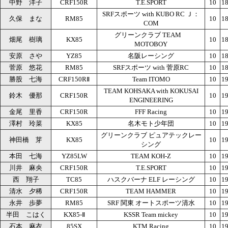
中野 洋子
CRF150R
T.E.SPORT
10
18
SRFスポーツ with KUBO RC Ｊ：
久保 まな
RM85
10
18
COM
グリーンクラブ TEAM
畑尾 樹璃
KX85
10
18
MOTOBOY
安原 さや
YZ85
名阪レーシング
10
18
菅原 悠花
RM85
SRFスポーツ with 菅原RC
10
18
勝股 七海
CRF150RⅡ
Team ITOMO
10
19
TEAM KOHSAKA with KOKUSAI
鈴木 優那
CRF150R
10
19
ENGINEERING
金尾 里香
CRF150R
FFF Racing
10
19
澤村 玲菜
KX85
名木モト少年団
10
19
グリーンクラブ ピュアテックレー
神田橋 芽
KX85
10
19
シング
本田 七海
YZ85LW
TEAM KOH-Z
10
19
川井 麻央
CRF150R
T.E.SPORT
10
19
西 翔子
TC85
ハスクバーナ ELF レーシング
10
19
清水 夕稀
CRF150R
TEAM HAMMER
10
19
永井 歩夢
RM85
SRF 関東 オートスポーツ清水
10
19
半田 こはく
KX85-Ⅱ
KSSR Team mickey
10
19
石本 麻衣
85SX
KTM Racing
10
19