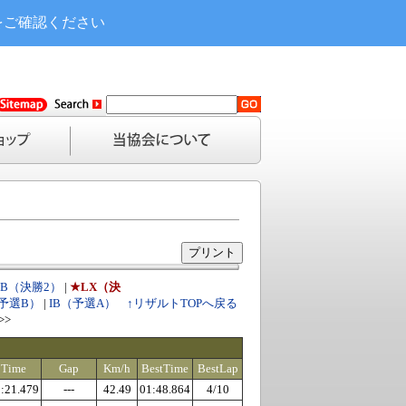
をご確認ください
IB（決勝2）
|
★LX（決
（予選B）
|
IB（予選A）
↑リザルトTOPへ戻る
>>
Time
Gap
Km/h
BestTime
BestLap
:21.479
---
42.49
01:48.864
4/10