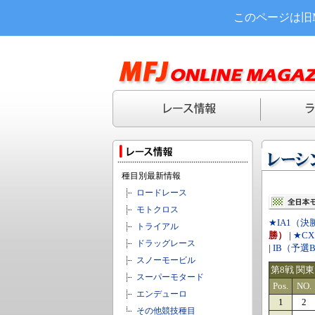
このページは旧
種目別最新情報
ロードレース
モトクロス
★IA1（決
トライアル
勝）
|
★C
ドラッグレース
|
IB（予選
スノーモービル
第8戦 関
スーパーモタード
Pos.
NO.
エンデューロ
1
2
その他競技種目