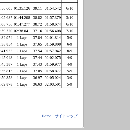
:56.605
01:35.126
39.11
01:54.542
6/10
:05.687
01:44.208
38.82
01:57.379
5/10
:08.756
01:47.277
38.72
01:58.674
6/10
:59.520
02:38.041
37.16
01:56.408
7/10
:32.974
1 Laps
37.84
02:01.814
5/9
:38.854
1 Laps
37.65
01:59.808
6/9
:41.933
1 Laps
37.54
01:57.942
8/9
:45.043
1 Laps
37.44
02:02.075
4/9
:45.387
1 Laps
37.43
01:59.977
4/9
:56.815
1 Laps
37.05
01:58.877
5/9
:59.358
1 Laps
36.97
02:05.024
3/9
:09.878
1 Laps
36.63
02:03.501
5/9
Home
｜
サイトマップ