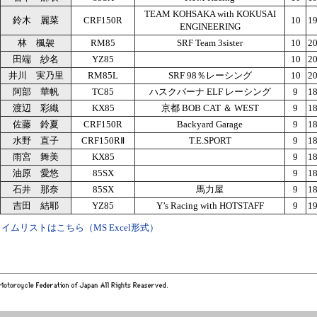
TEAM KOHSAKA with KOKUSAI
鈴木 麗菜
CRF150R
10
19
ENGINEERING
林 楓袈
RM85
SRF Team 3sister
10
20
田端 紗名
YZ85
10
20
井川 実乃里
RM85L
SRF 98％レーシング
10
20
阿部 華帆
TC85
ハスクバーナ ELF レーシング
9
18
渡辺 彩織
KX85
京都 BOB CAT ＆ WEST
9
18
佐藤 鈴夏
CRF150R
Backyard Garage
9
18
水野 直子
CRF150RⅡ
T.E.SPORT
9
18
雨宮 舞美
KX85
9
18
油原 愛悠
85SX
9
18
石井 那奈
85SX
馬力屋
9
18
吉田 結耶
YZ85
Y’s Racing with HOTSTAFF
9
19
イムリストはこちら（MS Excel形式）