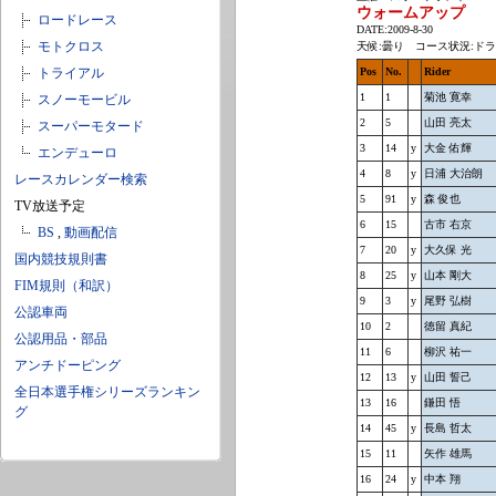
ウォームアップ
ロードレース
DATE:2009-8-30
モトクロス
天候:曇り コース状況:ド
トライアル
Pos
No.
Rider
1
1
菊池 寛幸
スノーモービル
2
5
山田 亮太
スーパーモタード
3
14
y
大金 佑輝
エンデューロ
4
8
y
日浦 大治朗
レースカレンダー検索
5
91
y
森 俊也
TV放送予定
6
15
古市 右京
BS
,
動画配信
7
20
y
大久保 光
国内競技規則書
8
25
y
山本 剛大
FIM規則（和訳）
9
3
y
尾野 弘樹
公認車両
10
2
徳留 真紀
公認用品・部品
11
6
柳沢 祐一
アンチドーピング
12
13
y
山田 誓己
全日本選手権シリーズランキン
13
16
鎌田 悟
グ
14
45
y
長島 哲太
15
11
矢作 雄馬
16
24
y
中本 翔