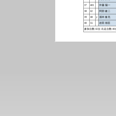
37
401
沖藤 陽一
38
42
阿部 健二
39
48
y
浦本 修充
40
55
岩田 裕臣
参加台数:42台 出走台数:40