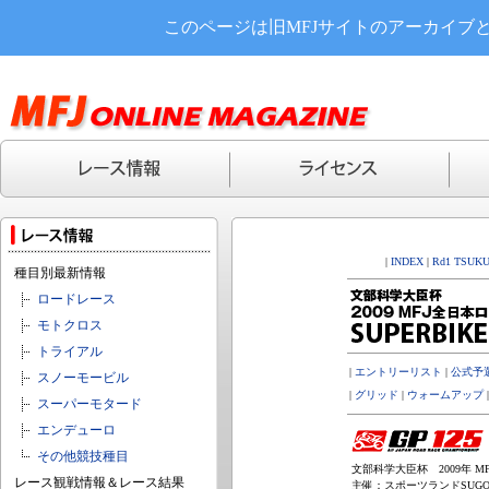
このページは旧MFJサイトのアーカイブ
|
INDEX
|
Rd1 TSUK
種目別最新情報
ロードレース
モトクロス
トライアル
|
エントリーリスト
|
公式予
スノーモービル
|
グリッド
|
ウォームアップ
スーパーモタード
エンデューロ
その他競技種目
文部科学大臣杯 2009年 MF
レース観戦情報＆レース結果
主催：スポーツランドSUGO(3,