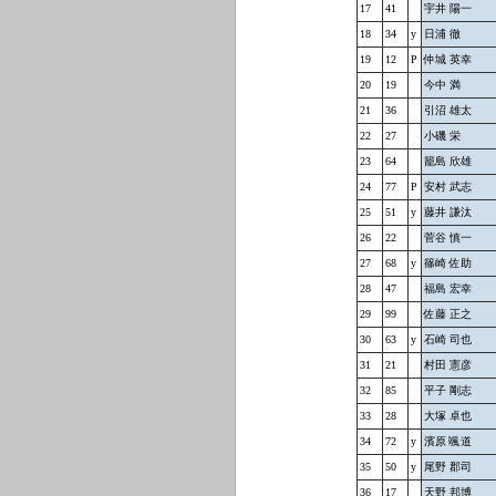
17
41
宇井 陽一
18
34
y
日浦 徹
19
12
P
仲城 英幸
20
19
今中 満
21
36
引沼 雄太
22
27
小磯 栄
23
64
籠島 欣雄
24
77
P
安村 武志
25
51
y
藤井 謙汰
26
22
菅谷 慎一
27
68
y
篠崎 佐助
28
47
福島 宏幸
29
99
佐藤 正之
30
63
y
石崎 司也
31
21
村田 憲彦
32
85
平子 剛志
33
28
大塚 卓也
34
72
y
濱原 颯道
35
50
y
尾野 郡司
36
17
天野 邦博