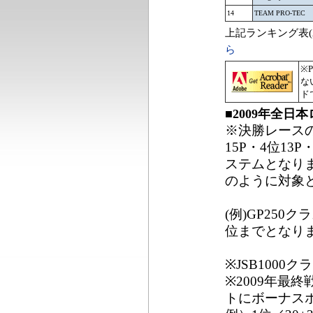
14
TEAM PRO-TEC
上記ランキング表(
ら
※
な
ド
■2009年全
※決勝レースの
15P・4位13
ステムとなり
のように対象
(例)GP25
位までとなり
※JSB100
※2009年最終
トにボーナス