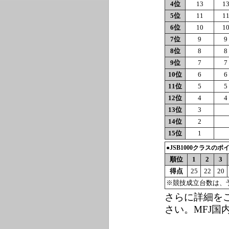
4位
13
1
5位
11
1
6位
10
1
7位
9
9
8位
8
8
9位
7
7
10位
6
6
11位
5
5
12位
4
4
13位
3
14位
2
15位
1
●JSB1000クラスの
順位
1
2
3
得点
25
22
20
※競技成立台数は、
さらに詳細を
さい。MFJ国