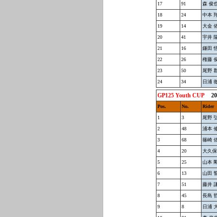
17
91
森 俊
18
24
中本 
19
14
大金 
20
41
宇井 
21
16
鎌田 
22
26
権藤 
23
50
尾野 
24
34
日浦 
GP125 Youth CUP
200
Pos.
No.
Rider
1
3
尾野 
2
48
浦本 
3
68
篠崎 
4
20
大久保
5
25
山本 
6
13
山田 
7
51
藤井 
8
45
長島 
9
8
日浦 