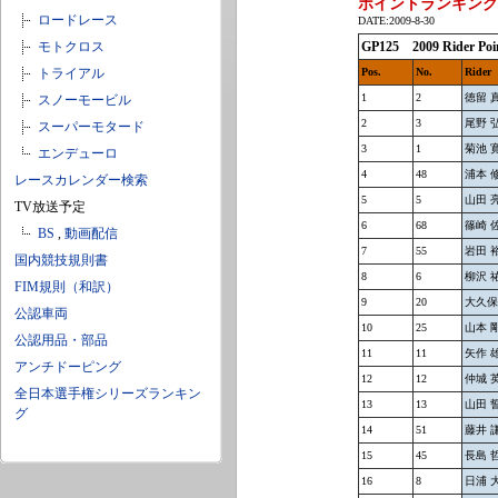
ポイントランキング
ロードレース
DATE:2009-8-30
モトクロス
GP125 2009 Rider 
トライアル
Pos.
No.
Rider
1
2
徳留 
スノーモービル
2
3
尾野 
スーパーモタード
3
1
菊池 
エンデューロ
4
48
浦本 
レースカレンダー検索
5
5
山田 
TV放送予定
6
68
篠崎 
BS
,
動画配信
7
55
岩田 
国内競技規則書
8
6
柳沢 
FIM規則（和訳）
9
20
大久保
公認車両
10
25
山本 
公認用品・部品
11
11
矢作 
アンチドーピング
12
12
仲城 
全日本選手権シリーズランキン
13
13
山田 
グ
14
51
藤井 
15
45
長島 
16
8
日浦 