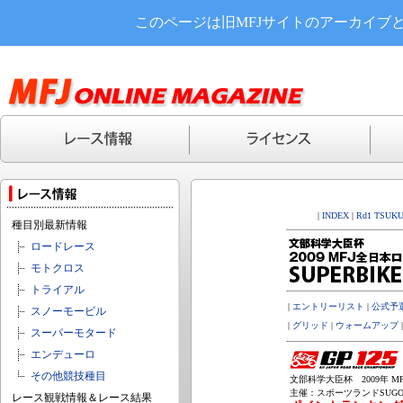
このページは旧MFJサイトのアーカイブ
|
INDEX
|
Rd1 TSUK
種目別最新情報
ロードレース
モトクロス
トライアル
|
エントリーリスト
|
公式予
スノーモービル
|
グリッド
|
ウォームアップ
スーパーモタード
エンデューロ
その他競技種目
文部科学大臣杯 2009年 MF
主催：スポーツランドSUGO(3,
レース観戦情報＆レース結果