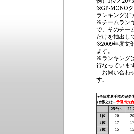
例）1位／20+3
※GP-MON
ランキング)
※チームランキ
で、そのチー
だけを抽出し
※2009年度
ます。
※ランキングは
行なっていま
お問い合わせはM
す。
●全日本選手権の完走
(台数とは…
予選出走
25台～
22-
1位
20
2
2位
17
1
3位
15
1