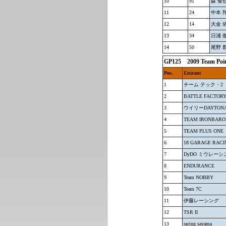
10
91
森 俊
11
24
中本 
12
14
大金 
13
34
日浦 
14
50
尾野 
GP125 2009 Team 
Pos.
Entrant
1
チーム テック・2
2
BATTLE FACTOR
3
ウイリーDAYTON
4
TEAM IRONBARO
5
TEAM PLUS ONE
6
18 GARAGE RACI
7
DyDO ミウレーシ
8
ENDURANCE
9
Team NOBBY
10
Team 7C
11
伊藤レーシング
12
TSR II
13
racing sayama