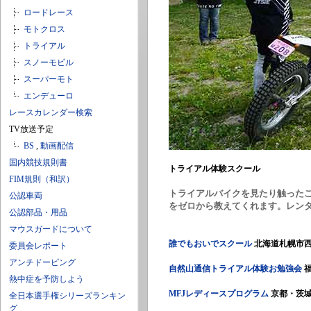
ロードレース
モトクロス
トライアル
スノーモビル
スーパーモト
エンデューロ
レースカレンダー検索
TV放送予定
BS
,
動画配信
国内競技規則書
トライアル体験スクール
FIM規則（和訳）
トライアルバイクを見たり触った
公認車両
をゼロから教えてくれます。レン
公認部品・用品
マウスガードについて
誰でもおいでスクール
北海道札幌市西
委員会レポート
アンチドーピング
自然山通信トライアル体験お勉強会
福
熱中症を予防しよう
MFJレディースプログラム
京都・茨城
全日本選手権シリーズランキン
グ