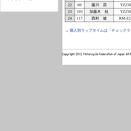
22
60
藤川 昴
YZ25
23
105
加藤木 桂
YZ25
24
117
西村 健
RM-Z2
→ 個人別ラップタイムは「チェック