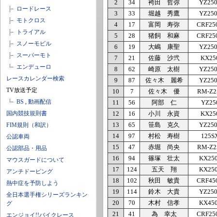
2
34
袴田 哲弥
YZ25
ロードレース
3
33
堀越 秀鷹
YZ25
モトクロス
4
17
富岡 寿弥
CRF25
トライアル
5
28
猪飼 和麻
CRF25
スノーモビル
6
19
大嶋 康聖
YZ25
スーパーモト
7
21
佐藤 沙弐
KX25
エンデューロ
8
62
崎原 太樹
YZ25
レースカレンダー検索
9
87
佐々木 麗希
YZ25
TV放送予定
10
7
佐々木 優
RM-Z2
BS
,
動画配信
11
56
阿部 仁
YZ25
国内競技規則書
12
16
小川 永資
KX25
13
65
笹島 克久
YZ25
FIM規則（和訳）
14
97
村松 寿樹
125S
公認車両
15
47
赤堀 尚央
RM-Z2
公認部品・用品
16
94
篠塚 壮太
KX25
マウスガードについて
17
124
五天 翔
KX25
アンチドーピング
18
102
秋田 敏貴
CRF45
熱中症を予防しよう
19
114
鈴木 大貴
YZ25
全日本選手権シリーズランキン
20
70
木村 信孝
KX45
グ
21
41
為 幸太
CRF25
エンジョイ!!バイクレース