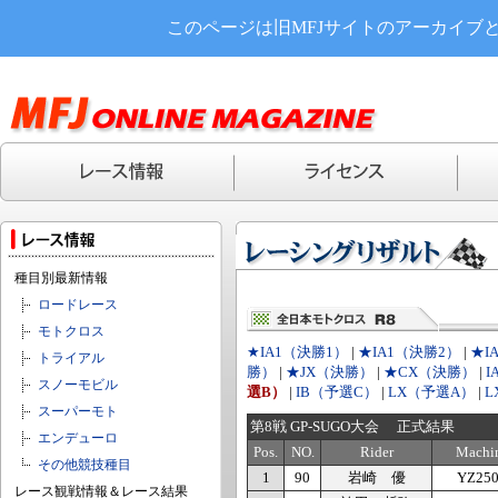
このページは旧MFJサイトのアーカイブ
種目別最新情報
ロードレース
モトクロス
★IA1（決勝1）
|
★IA1（決勝2）
|
★I
トライアル
勝）
|
★JX（決勝）
|
★CX（決勝）
|
スノーモビル
選B）
|
IB（予選C）
|
LX（予選A）
|
L
スーパーモト
第8戦 GP-SUGO大会 正式結果
エンデューロ
Pos.
NO.
Rider
Machi
その他競技種目
1
90
岩崎 優
YZ25
レース観戦情報＆レース結果