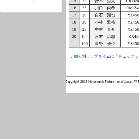
15
77
鈴木 涼太
CRF45
16
25
川口 尚希
RM-Z4
17
26
白石 翔也
YZ45
18
30
小林 雅裕
YZ45
19
28
中村 泰介
YZ45
20
164
河村 広志
KX45
166
星野 優位
YZ45
→ 個人別ラップタイムは「チェック