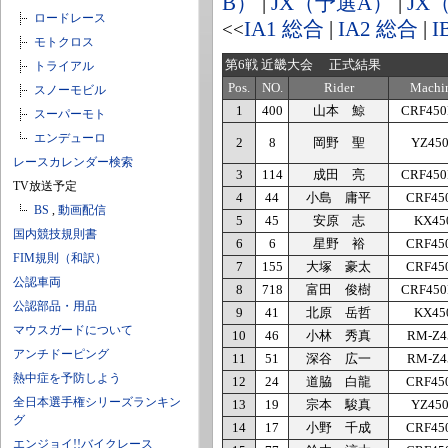
B）
|
JX（予選A）
|
JX
ロードレース
IA1 総合
|
IA2 総合
|
I
<<
モトクロス
第6戦 近畿大会 正式結果
トライアル
Pos.
NO.
Rider
Machi
スノーモビル
1
400
山本 鯨
CRF45
スーパーモト
エンデューロ
2
8
岡野 聖
YZ45
レースカレンダー検索
3
114
成田 亮
CRF45
TV放送予定
4
44
小島 庸平
CRF45
BS
,
動画配信
5
45
安原 志
KX45
国内競技規則書
6
6
星野 裕
CRF45
FIM規則（和訳）
7
155
大塚 豪太
CRF45
公認車両
8
718
富田 俊樹
CRF45
公認部品・用品
9
41
北原 岳哲
KX45
マウスガードについて
10
46
小林 秀真
RM-Z4
アンチドーピング
11
51
深谷 広一
RM-Z4
熱中症を予防しよう
12
24
道脇 白龍
CRF45
全日本選手権シリーズランキン
13
19
宗本 駿真
YZ45
グ
14
17
小野 千成
CRF45
エンジョイ!!バイクレース