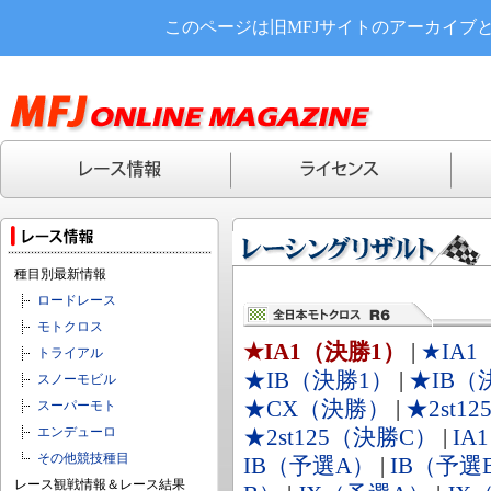
このページは旧MFJサイトのアーカイブ
種目別最新情報
ロードレース
モトクロス
★IA1（決勝1）
|
★IA
トライアル
★IB（決勝1）
|
★IB（
スノーモビル
★CX（決勝）
|
★2st1
スーパーモト
エンデューロ
★2st125（決勝C）
|
IA
その他競技種目
IB（予選A）
|
IB（予選
レース観戦情報＆レース結果