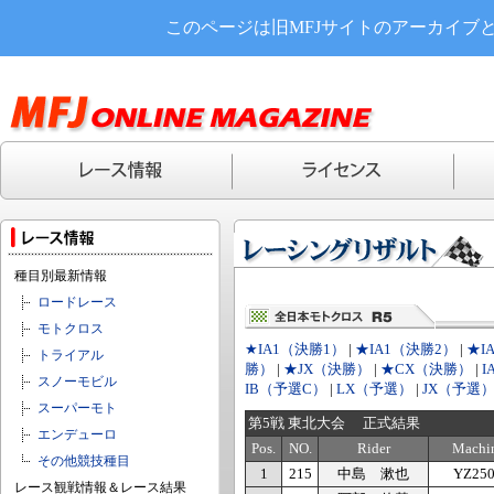
このページは旧MFJサイトのアーカイブ
種目別最新情報
ロードレース
モトクロス
★IA1（決勝1）
|
★IA1（決勝2）
|
★I
トライアル
勝）
|
★JX（決勝）
|
★CX（決勝）
|
I
スノーモビル
IB（予選C）
|
LX（予選）
|
JX（予選
スーパーモト
第5戦 東北大会 正式結果
エンデューロ
Pos.
NO.
Rider
Machi
その他競技種目
1
215
中島 漱也
YZ25
レース観戦情報＆レース結果