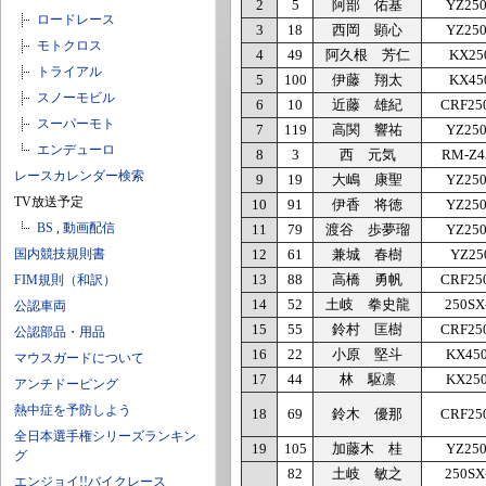
2
5
阿部 佑基
YZ25
ロードレース
3
18
西岡 顕心
YZ25
モトクロス
4
49
阿久根 芳仁
KX25
トライアル
5
100
伊藤 翔太
KX45
スノーモビル
6
10
近藤 雄紀
CRF25
スーパーモト
7
119
高関 響祐
YZ25
エンデューロ
8
3
西 元気
RM-Z4
レースカレンダー検索
9
19
大嶋 康聖
YZ25
TV放送予定
10
91
伊香 将徳
YZ25
BS
,
動画配信
11
79
渡谷 歩夢瑠
YZ25
国内競技規則書
12
61
兼城 春樹
YZ25
13
88
高橋 勇帆
CRF25
FIM規則（和訳）
14
52
土岐 拳史龍
250SX
公認車両
15
55
鈴村 匡樹
CRF25
公認部品・用品
16
22
小原 堅斗
KX45
マウスガードについて
17
44
林 駆凛
KX25
アンチドーピング
熱中症を予防しよう
18
69
鈴木 優那
CRF25
全日本選手権シリーズランキン
19
105
加藤木 桂
YZ25
グ
82
土岐 敏之
250SX
エンジョイ!!バイクレース