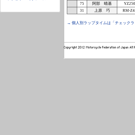
75
阿部 晴基
YZ25
31
上原 巧
RM-Z4
→ 個人別ラップタイムは「チェック