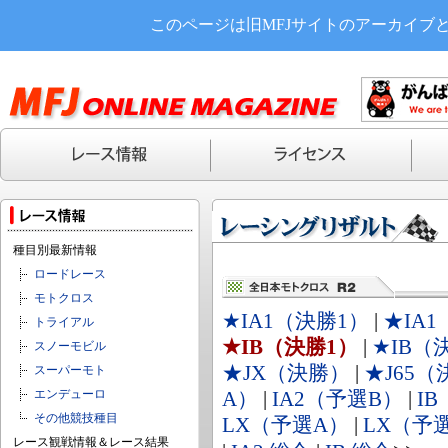
このページは旧MFJサイトのアーカイブ
種目別最新情報
ロードレース
モトクロス
★IA1（決勝1）
|
★IA
トライアル
★IB（決勝1）
|
★IB（
スノーモビル
★JX（決勝）
|
★J65
スーパーモト
エンデューロ
A）
|
IA2（予選B）
|
I
その他競技種目
LX（予選A）
|
LX（予
レース観戦情報＆レース結果