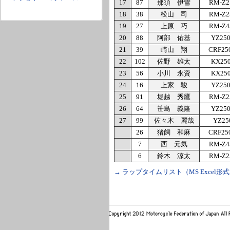
17
87
那須 伊雪
RM-Z2
18
38
松山 司
RM-Z2
19
27
上原 巧
RM-Z4
20
88
阿部 佑基
YZ25
21
39
崎山 翔
CRF25
22
102
佐野 雄太
KX25
23
56
小川 永資
KX25
24
16
上家 駿
YZ25
25
91
堀越 秀鷹
RM-Z2
26
64
笹島 義隆
YZ25
27
99
佐々木 麗哉
YZ25
26
猪飼 和麻
CRF25
7
西 元気
RM-Z4
6
鈴木 涼太
RM-Z2
→ ラップタイムリスト（MS Excel形