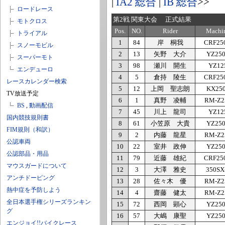
|
IA2 総合
|
IB 総合
>>
ロードレース
第2戦 関東大会 正式結果
モトクロス
Pos.
NO.
Rider
Machi
トライアル
1
84
岸 桐我
CRF25
スノーモビル
2
13
矢野 大介
YZ25
スーパーモト
3
98
瀬川 開生
YZ12
エンデューロ
4
5
倉持 陵生
CRF25
レースカレンダー検索
5
12
上岡 聖志朗
KX25
TV放送予定
6
1
真野 凌輔
RM-Z2
BS
,
動画配信
7
45
川上 龍司
YZ12
国内競技規則書
8
61
小笠原 大貴
YZ25
FIM規則（和訳）
9
2
内藤 龍星
RM-Z2
公認車両
10
22
室井 政伸
YZ25
公認部品・用品
11
79
近藤 雄紀
CRF25
マウスガードについて
12
3
大澤 雅史
350SX
アンチドーピング
13
28
佐々木 優
RM-Z2
熱中症を予防しよう
14
4
齋藤 健太
RM-Z2
全日本選手権シリーズランキン
15
72
西岡 顕心
YZ25
グ
16
57
大嶋 康聖
YZ25
エンジョイ!!バイクレース