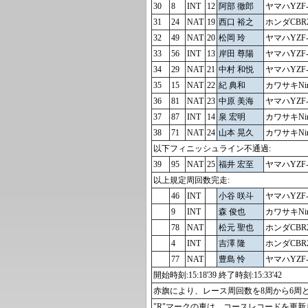
30
8
INT
12
阿部 徹郎
ヤマハYZF-
31
24
NAT
19
西口 裕之
ホンダCBR2
32
49
NAT
20
松岡 玲
ヤマハYZF-
33
56
INT
13
岸田 尊陽
ヤマハYZF-
34
29
NAT
21
中村 和悦
ヤマハYZF-
35
15
NAT
22
紀 典和
カワサキNinj
36
81
NAT
23
中原 美海
ヤマハYZF-
37
87
INT
14
泉 宏明
カワサキNinj
38
71
NAT
24
山本 晃久
カワサキNinj
以下フィニッシュライン不通過:
39
95
NAT
25
福井 宏至
ヤマハYZF-
以上規定周回数完走:
46
INT
小谷 咲斗
ヤマハYZF-
9
INT
森 俊也
カワサキNinj
78
NAT
松元 聖也
ホンダCBR2
4
INT
吉澤 隆
ホンダCBR2
77
NAT
豊島 怜
ヤマハYZF-
開始時刻:15:18'39 終了時刻:15:33'42
赤旗により、レース周回数を8周から6周
"R"マークの車は、コースレコードを更新しま