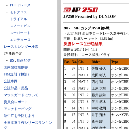
ロードレース
モトクロス
JP250 Presented by DUNLOP
トライアル
スノーモビル
2017 MFJカップJP250 第6戦
スーパーモト
（2017 MFJ 全日本ロードレース選手権
主催：鈴鹿サーキット（5,821m）
エンデューロ
決勝レース[正式]結果
レースカレンダー検索
開催日:2017-11/4（土）
TV放送予定
天候:晴れ コース状況:ドライ
BS
,
動画配信
Pos.
No.
Cls.
Rider
Type
国内競技規則書
1
97
INT
1
佐野 優人
ホンダCBR2
FIM規則（和訳）
2
92
NAT
1
成田 彬人
ホンダCBR2
公認車両
3
40
NAT
2
西村 硝
ホンダCBR2
公認部品・用品
4
73
NAT
3
上原 大輝
ホンダCBR2
マウスガードについて
5
90
INT
2
藤井 謙汰
ホンダCBR2
6
20
INT
3
笠井 悠太
ホンダCBR2
委員会レポート
7
14
INT
4
中村 敬司
ホンダCBR2
アンチドーピング
8
17
INT
5
井手 翔太
ヤマハYZF-
熱中症を予防しよう
9
54
INT
6
亀井 駿
ホンダCBR2
全日本選手権シリーズランキン
グ
10
23
NAT
4
砂泊 孝太
ホンダCBR2