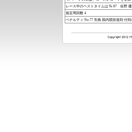
レース中のベストタイムは № 97 佐野 優人 TEA
規定周回数 4
ペナルティ No.77 失格 国内競技規則 付