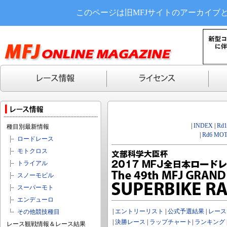
このページは旧MFJサイトのアーカイブ
|
INDEX
|
Rd
種目別最新情報
|
Rd6 MOT
ロードレース
モトクロス
トライアル
スノーモビル
スーパーモト
エンデューロ
|
エントリーリスト
|
公式予選結果
|
レース
その他競技種目
|
決勝レース
|
ラップチャート
|
ランキング
レース観戦情報＆レース結果