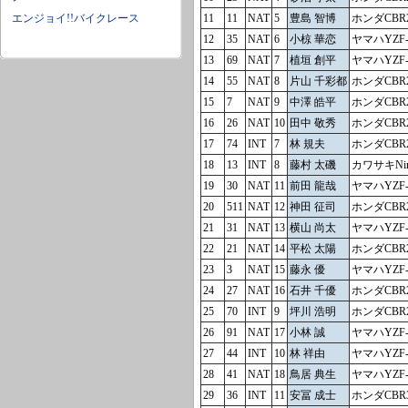
エンジョイ!!バイクレース
11
11
NAT
5
豊島 智博
ホンダCBR2
12
35
NAT
6
小椋 華恋
ヤマハYZF-
13
69
NAT
7
植垣 創平
ヤマハYZF-
14
55
NAT
8
片山 千彩都
ホンダCBR2
15
7
NAT
9
中澤 皓平
ホンダCBR2
16
26
NAT
10
田中 敬秀
ホンダCBR2
17
74
INT
7
林 規夫
ホンダCBR2
18
13
INT
8
藤村 太磯
カワサキNinj
19
30
NAT
11
前田 龍哉
ヤマハYZF-
20
511
NAT
12
神田 征司
ホンダCBR2
21
31
NAT
13
横山 尚太
ヤマハYZF-
22
21
NAT
14
平松 太陽
ホンダCBR2
23
3
NAT
15
藤永 優
ヤマハYZF-
24
27
NAT
16
石井 千優
ホンダCBR2
25
70
INT
9
坪川 浩明
ホンダCBR2
26
91
NAT
17
小林 誠
ヤマハYZF-
27
44
INT
10
林 祥由
ヤマハYZF-
28
41
NAT
18
鳥居 典生
ヤマハYZF-
29
36
INT
11
安冨 成士
ホンダCBR3