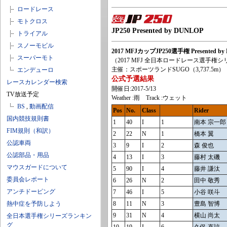
ロードレース
モトクロス
JP250 Presented by DUNLOP
トライアル
スノーモビル
2017 MFJカップJP250選手権 Presented b
スーパーモト
（2017 MFJ 全日本ロードレース選手権
主催：スポーツランドSUGO（3,737.5m）
エンデューロ
公式予選結果
レースカレンダー検索
開催日:2017-5/13
TV放送予定
Weather :雨 Track :ウェット
BS
,
動画配信
Pos
No.
Class
Rider
国内競技規則書
1
40
I
1
南本 宗一郎
FIM規則（和訳）
2
22
N
1
橋本 翼
公認車両
3
9
I
2
森 俊也
公認部品・用品
4
13
I
3
藤村 太磯
マウスガードについて
5
90
I
4
藤井 謙汰
委員会レポート
6
26
N
2
田中 敬秀
アンチドーピング
7
46
I
5
小谷 咲斗
熱中症を予防しよう
8
11
N
3
豊島 智博
9
31
N
4
横山 尚太
全日本選手権シリーズランキン
グ