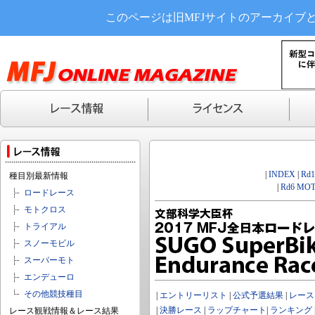
このページは旧MFJサイトのアーカイブ
|
INDEX
|
Rd
種目別最新情報
|
Rd6 MOT
ロードレース
モトクロス
トライアル
スノーモビル
スーパーモト
エンデューロ
その他競技種目
|
エントリーリスト
|
公式予選結果
|
レース
|
決勝レース
|
ラップチャート
|
ランキング
レース観戦情報＆レース結果