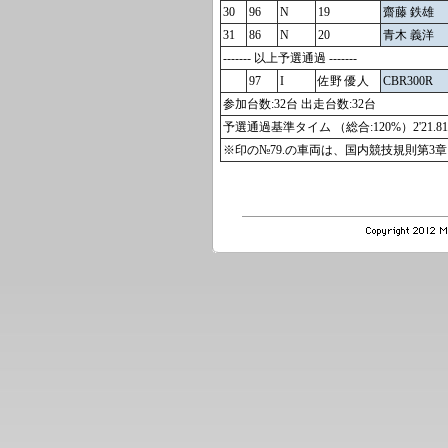
30
96
N
19
齋藤 鉄雄
31
86
N
20
青木 義洋
------- 以上予選通過 -------
97
I
佐野 優人
CBR300R
参加台数:32台 出走台数:32台
予選通過基準タイム （総合:120%）2'21.81
※印の№79.の車両は、国内競技規則第3章