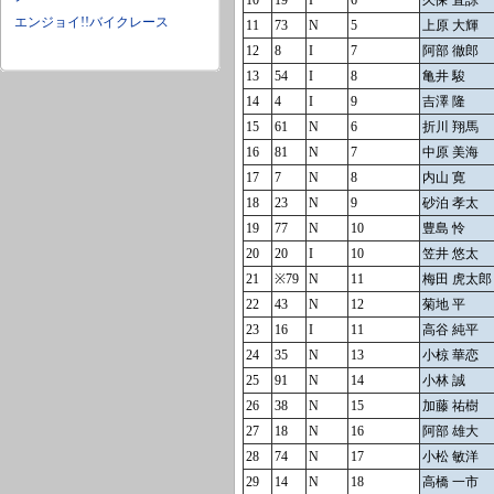
10
19
I
6
久保 直諒
エンジョイ!!バイクレース
11
73
N
5
上原 大輝
12
8
I
7
阿部 徹郎
13
54
I
8
亀井 駿
14
4
I
9
吉澤 隆
15
61
N
6
折川 翔馬
16
81
N
7
中原 美海
17
7
N
8
内山 寛
18
23
N
9
砂泊 孝太
19
77
N
10
豊島 怜
20
20
I
10
笠井 悠太
21
※79
N
11
梅田 虎太郎
22
43
N
12
菊地 平
23
16
I
11
高谷 純平
24
35
N
13
小椋 華恋
25
91
N
14
小林 誠
26
38
N
15
加藤 祐樹
27
18
N
16
阿部 雄大
28
74
N
17
小松 敏洋
29
14
N
18
高橋 一市