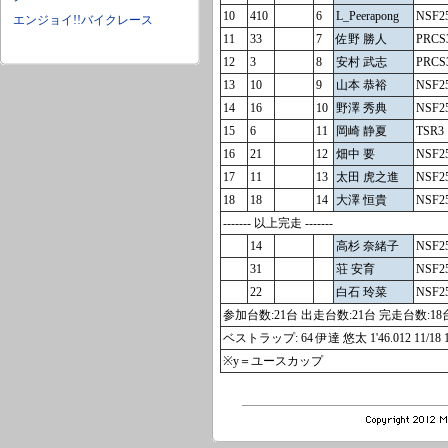
10
410
6
L_Peerapong
NSF2
エンジョイ!!バイクレース
11
33
7
佐野 勝人
PRCS
12
3
8
安村 武志
PRCS
13
10
9
山本 恭裕
NSF2
14
16
10
野澤 秀典
NSF2
15
6
11
岡崎 静夏
TSR3
16
21
12
畑中 要
NSF2
17
11
13
太田 虎之進
NSF2
18
18
14
大澤 恒貴
NSF2
------- 以上完走 -------
14
高杉 奈緒子
NSF2
31
荘 安育
NSF2
22
白石 玲菜
NSF2
参加台数:21台 出走台数:21台 完走台数:18
ベストラップ: 64 伊達 悠太 1'46.012 11/18 12
※y＝ユースカップ