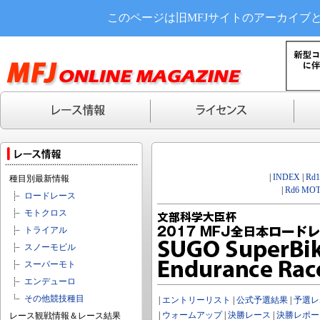
このページは旧MFJサイトのアーカイブ
|
INDEX
|
Rd
種目別最新情報
|
Rd6 MOT
ロードレース
モトクロス
トライアル
スノーモビル
スーパーモト
エンデューロ
その他競技種目
|
エントリーリスト
|
公式予選結果
|
予選レ
|
ウォームアップ
|
決勝レース
|
決勝レポー
レース観戦情報＆レース結果