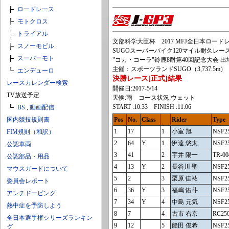
ロードレース
モトクロス
トライアル
文部科学大臣杯 2017 MFJ全日本ロー
スノーモビル
SUGOスーパーバイク120マイル耐久レー
スーパーモト
"コカ・コーラ"鈴鹿8耐第40回記念大会 出
主催：スポーツランドSUGO（3,737.5m）
エンデューロ
決勝レース[正式]結果
レースカレンダー検索
開催日:2017-5/14
TV放送予定
天候:雨 コース状況:ウェット
START :10:33 FINISH :11:06
BS
,
動画配信
国内競技規則書
Pos
No.
Class
Rider
Type
1
17
1
小室 旭
NSF2
FIM規則（和訳）
2
64
Y
1
伊達 悠太
NSF2
公認車両
3
41
2
宇井 陽一
TR-00
公認部品・用品
4
13
Y
2
長谷川 聖
NSF2
マウスガードについて
5
2
3
栗原 佳祐
NSF2
委員会レポート
6
36
Y
3
福嶋 佑斗
NSF2
アンチドーピング
7
34
Y
4
中島 元気
NSF2
熱中症を予防しよう
8
7
4
古市 右京
RC25
全日本選手権シリーズランキン
9
12
5
船田 俊希
NSF2
グ