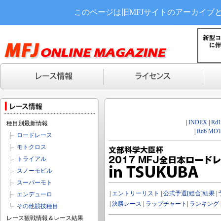
このページは旧MFJサイトのアーカイブ
|
INDEX
|
Rd
種目別最新情報
|
Rd6 MOT
ロードレース
モトクロス
トライアル
スノーモビル
スーパーモト
|
エントリーリスト
|
公式予選[総合]結果
|
エンデューロ
|
決勝レース
|
ラップチャート
|
ランキング
その他競技種目
レース観戦情報＆レース結果