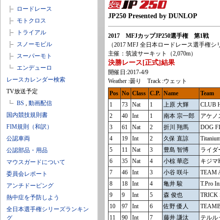
ロードレース
JP250 Presented by DUNLOP
モトクロス
トライアル
2017 MFJカップJP250選手権 第1戦
スノーモビル
（2017 MFJ 全日本ロードレース選手権シ
主催：筑波サーキット（2,070m）
スーパーモト
決勝レース[正式]結果
エンデューロ
開催日:2017-4/9
レースカレンダー検索
Weather :曇り Track :ウェット
TV放送予定
Pos
No
Class
C.P.
Name
Team
BS
,
動画配信
1
73
Nat
1
上原 大輝
CLUB 
国内競技規則書
2
40
Int
1
南本 宗一郎
アケノ
FIM規則（和訳）
3
61
Nat
2
折川 翔馬
DOG F
公認車両
4
19
Int
2
久保 直諒
Titaniu
5
11
Nat
3
豊島 智博
ライダ
公認部品・用品
6
35
Nat
4
小椋 華恋
キジマ
マウスガードについて
7
46
Int
3
小谷 咲斗
TEAM A
委員会レポート
8
18
Int
4
亀井 駿
T.Pro In
アンチドーピング
9
9
Int
5
森 俊也
TRICK 
熱中症を予防しよう
10
97
Int
6
佐野 優人
TEAMB
全日本選手権シリーズランキン
11
90
Int
7
藤井 謙汰
テルル･
グ