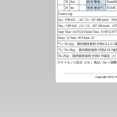
78
Nat
松元 聖也
TeamH
20
Int
笠井 悠太*2
TEAM 
Fastest Lap
Int／1'09.022 （10 / 12）107.966 km/h #19
Nat／1'09.424 （12 / 12）107.340 
Start Time :14:55'24 Finish Time :15:09'32.977
Entry :32 Start :30 Finish :25
*1／No.4は、国内競技規則 付則4 4-1
*2／No.20は、国内競技規則 付則4 1
No.20は、国内競技規則 付則4 19違反
※ライセンス区分（Cls.）表記／Int ＝