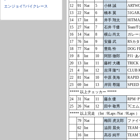
12
91
Nat
5
小林 誠
ARTW
エンジョイ!!バイクレース
13
22
Nat
6
橋本 翼
51GAR
14
17
Int
8
井手 翔太
HITM
15
27
Nat
7
石井 千優
Team
16
14
Nat
8
横山 尚太
ガレージ
17
76
Int
9
安藤 武
RSカ
18
77
Nat
9
豊島 怜
DOG F
19
8
Int
10
阿部 徹郎
PJ1･
20
13
Int
11
藤村 大磯
TRICK 
21
4
Int
12
吉澤 隆*1
CLUB 
22
81
Nat
10
中原 美海
RAPID 
23
69
Int
13
岸田 尊陽
SPEED
***** 以上チェッカー *****
24
31
Nat
11
藤永 優
RPM･P
25
26
Nat
12
田中 敬秀
7Cエムズ
***** 以上完走 （Int : 9Laps /Nat : 9Laps ）
79
Nat
梅田 虎太郎
ファイ
62
Int
澁田 晨央
TEAM･
16
Int
高谷 純平
TEAM 