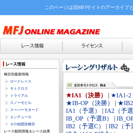
このページは旧MFJサイトのアーカイブ
種目別最新情報
ロードレース
モトクロス
★IA1（決勝）
|
★IA1
トライアル
★IB-OP（決勝）
|
★IB
スノーモビル
IA1（予選）
|
IA2（予
スーパーモタード
エンデューロ
IB_OP（予選B）
|
IB_
その他競技種目
IB2（予選C）
|
IB2（予
レース観戦情報＆レース結果