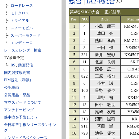
総合
|
IA2-P総合
>>
ロードレース
第4戦 SUGO大会 正式結果
モトクロス
Pos.
NO.
Rider
Machi
トライアル
1
4
小島 庸平
RM-Z45
スノーモビル
2
1
成田 亮
CRF
スーパーモタード
3
5
熱田 孝高
RM-Z45
エンデューロ
4
3
平田 優
YZ450
レースカレンダー検索
5
331
新井 宏彰
KX450F
TV放送予定
6
11
北居 良樹
SX-F
BS
,
動画配信
7
8
深谷 広一
CRF4
国内競技規則書
8
822
三原 拓也
KX450F
FIM規則（和訳）
9
6
小方 誠
CRF
公認車両
10
166
星野 優位
CRF
公認用品・部品
11
7
星野 裕
KX45
マウスガードについて
12
13
田中 教世
YZ450
アンチドーピング
13
18
尾崎 友哉
YZ45
熱中症を予防しよう
14
318
沼田 誠司
KX
全日本選手権シリーズランキン
15
911
斉藤 嵩
RMZ4
グ
16
793
池谷 優太
RMZ
エンジョイ!!バイクレース