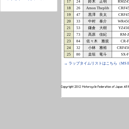
17
24
鈴木 正明
RMZ4
18
26
Arnon Theplib
CRF4
19
47
黒澤 良太
CRF4
20
33
中村 泰介
WR45
21
53
鎌倉 大樹
YZ45
22
73
髙原 佳紀
RM-
23
84
佐々木 雅規
CR-F
24
32
小林 雅裕
CRF45
25
80
桒垣 竜斗
SX-F
→ ラップタイムリストはこちら（MS Ex