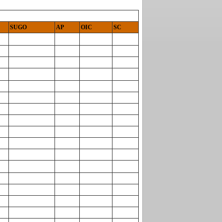
SUGO
AP
OIC
SC