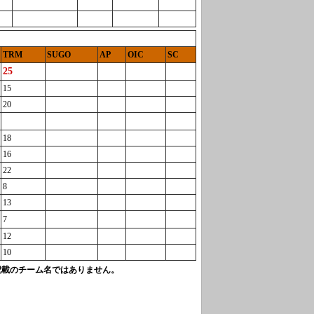
TRM
SUGO
AP
OIC
SC
25
15
20
18
16
22
8
13
7
12
10
記載のチーム名ではありません。