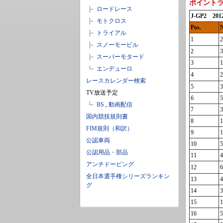
ポイント
ロードレース
J-GP2 20
モトクロス
Pos.
N
トライアル
1
2
スノーモービル
2
3
スーパーモタード
3
1
エンデューロ
4
2
レースカレンダー検索
5
3
TV放送予定
6
5
BS
,
動画配信
7
3
国内競技規則書
8
1
FIM規則（和訳）
9
1
公認車両
10
5
公認用品・部品
11
4
アンチドーピング
12
6
全日本選手権シリーズランキン
13
4
グ
14
3
15
1
16
5