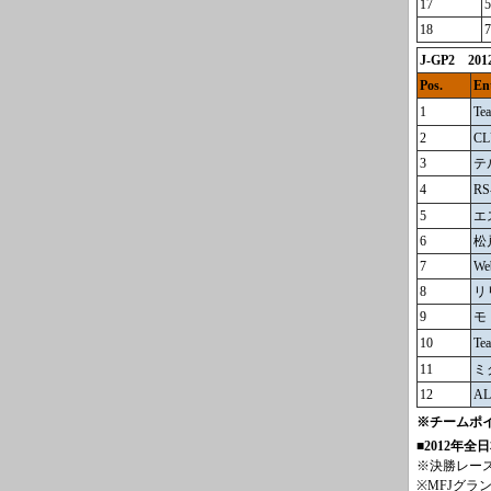
17
5
18
7
J-GP2 20
Pos.
En
1
Te
2
CL
3
テル
4
RS
5
エ
6
松
7
We
8
リリ
9
モ
10
Te
11
ミ
12
AL
※チームポ
■2012年
※決勝レー
※MFJグ