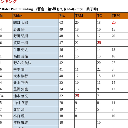
ランキング
12 Rider Point Standing (暫定：第5戦もてぎ2&4レース 終了時)
o.
Rider
Pts.
TRM
TC
TRM
25
関口 太郎
63
20
18
4
岩田 悟
49
18
16
15
0
野田 弘樹
48
16
12
20
25
6
渡辺 一樹
47
22
生形 秀之
46
14
14
18
1
高橋 英倫
44
15
13
16
1
野左根 航汰
42
20
22
6
中本 郡
41
11
22
8
4
大木 崇行
40
12
15
13
4
井上 哲悟
35
10
11
14
6
星野 知也
34
13
9
12
25
34
浦本 修充
32
7
5
山村 良憲
28
9
8
11
7
赤間 清
19
7
5
7
9
小口 理
18
8
10
6
濱原 颯道
10
10