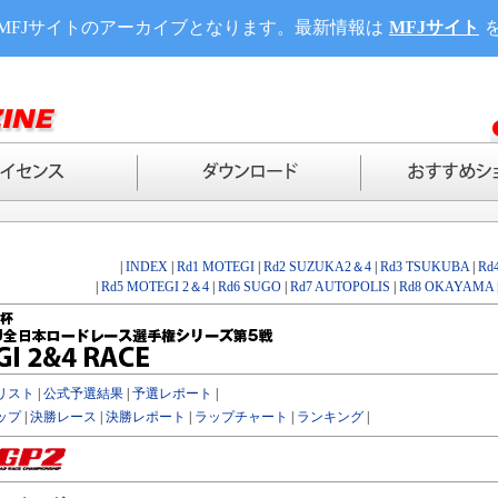
MFJサイトのアーカイブとなります。最新情報は
MFJサイト
|
INDEX
|
Rd1 MOTEGI
|
Rd2 SUZUKA2＆4
|
Rd3 TSUKUBA
|
Rd
|
Rd5 MOTEGI 2＆4
|
Rd6 SUGO
|
Rd7 AUTOPOLIS
|
Rd8 OKAYAMA
リスト
|
公式予選結果
|
予選レポート
|
ップ
|
決勝レース
|
決勝レポート
|
ラップチャート
|
ランキング
|