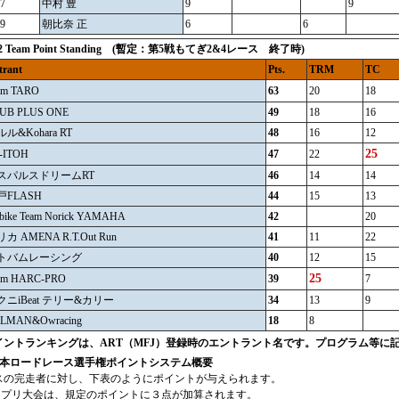
7
中村 豊
9
9
9
朝比奈 正
6
6
12 Team Point Standing (暫定：第5戦もてぎ2&4レース 終了時)
trant
Pts.
TRM
TC
am TARO
63
20
18
UB PLUS ONE
49
18
16
ル&Kohara RT
48
16
12
25
-ITOH
47
22
スパルスドリームRT
46
14
14
戸FLASH
44
15
13
bike Team Norick YAMAHA
42
20
カ AMENA R.T.Out Run
41
11
22
トバムレーシング
40
12
15
25
am HARC-PRO
39
7
クニiBeat テリー&カリー
34
13
9
LMAN&Owracing
18
8
イントランキングは、ART（MFJ）登録時のエントラント名です。プログラム等に
全日本ロードレース選手権ポイントシステム概要
スの完走者に対し、下表のようにポイントが与えられます。
ランプリ大会は、規定のポイントに３点が加算されます。