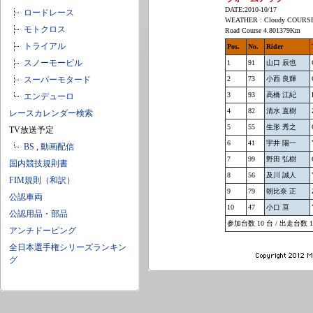
DATE:2010-10/17
ロードレース
WEATHER : Cloudy COURSE
モトクロス
Road Course 4.801379Km
トライアル
Pos.
No.
Rider
スノーモービル
1
91
山口 辰也
スーパーモタード
2
73
小西 良輝
3
93
高橋 江紀
エンデューロ
4
82
清水 直樹
レースカレンダー検索
5
55
生形 秀之
TV放送予定
6
41
宇井 陽一
BS
,
動画配信
7
99
野田 弘樹
国内競技規則書
8
56
及川 誠人
FIM規則（和訳）
9
79
朝比奈 正
公認車両
10
47
小口 亘
公認用品・部品
参加台数 10 台 / 出走台数 1
アンチドーピング
全日本選手権シリーズランキン
グ