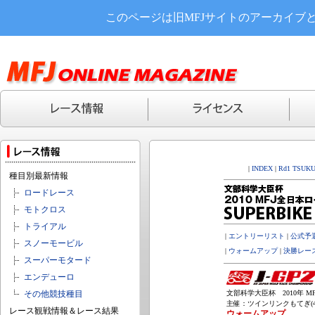
このページは旧MFJサイトのアーカイブ
|
INDEX
|
Rd1 TSUK
種目別最新情報
ロードレース
モトクロス
トライアル
|
エントリーリスト
|
公式予
スノーモービル
|
ウォームアップ
|
決勝レー
スーパーモタード
エンデューロ
その他競技種目
文部科学大臣杯 2010年 MF
主催：ツインリンクもてぎ(4,8
レース観戦情報＆レース結果
ウォームアップ