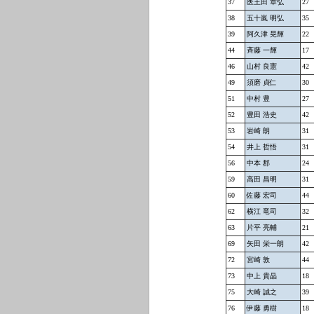
37
医王田 章弘
27
38
五十嵐 明弘
35
39
阿久津 晃輝
22
44
斉藤 一輝
17
46
山村 良憲
42
49
須磨 貞仁
30
51
中村 豊
27
52
豊田 浩史
42
53
岩崎 朗
31
54
井上 哲悟
31
56
中本 郡
24
59
高田 昌明
31
60
佐藤 宏司
44
62
横江 竜司
32
63
片平 亮輔
21
69
矢田 栄一朗
42
72
宮崎 敦
44
73
中上 貴晶
18
75
大崎 誠之
39
76
伊藤 勇樹
18