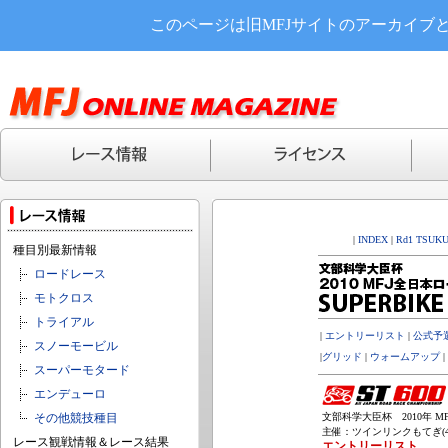
このページは旧MFJサイトのアーカイブ
|
INDEX
|
Rd1 TSUK
種目別最新情報
ロードレース
モトクロス
トライアル
|
エントリーリスト
|
公式予
スノーモービル
|
グリッド
|
ウォームアップ
|
スーパーモタード
エンデューロ
その他競技種目
文部科学大臣杯 2010年 MF
主催：ツインリンクもてぎ(4,8
レース観戦情報＆レース結果
エントリーリスト