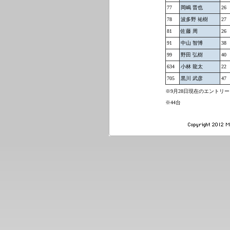
77
岡嶋 晋也
26
78
波多野 祐樹
27
81
佐藤 周
26
91
中山 智博
38
99
野田 弘樹
40
634
小林 龍太
22
705
黒川 武彦
47
※9月28日現在のエントリ
※44台