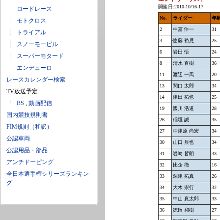
開催日:2010-10/16-17
ロードレース
No.
ライダー
年
モトクロス
2
中冨 伸一
31
トライアル
3
佐藤 裕児
25
スノーモービル
6
岩田 悟
24
スーパーモタード
8
清水 直樹
36
エンデューロ
11
渡辺 一馬
20
レースカレンダー検索
13
関口 太郎
34
TV放送予定
14
津田 拓也
25
BS
,
動画配信
19
國川 浩道
28
国内競技規則書
26
稲垣 誠
35
FIM規則（和訳）
27
中津原 尚宏
34
公認車両
30
山口 辰也
34
公認用品・部品
31
岩崎 哲朗
33
アンチドーピング
32
比企 徹
16
全日本選手権シリーズランキン
33
深津 拓真
26
グ
34
大木 崇行
32
35
中山 真太郎
33
36
徳留 和樹
27