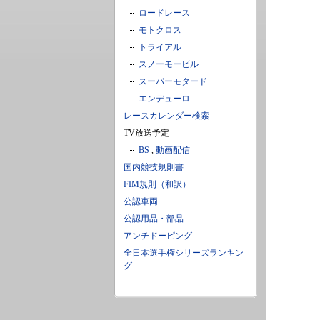
ロードレース
モトクロス
トライアル
スノーモービル
スーパーモタード
エンデューロ
レースカレンダー検索
TV放送予定
BS
,
動画配信
国内競技規則書
FIM規則（和訳）
公認車両
公認用品・部品
アンチドーピング
全日本選手権シリーズランキン
グ