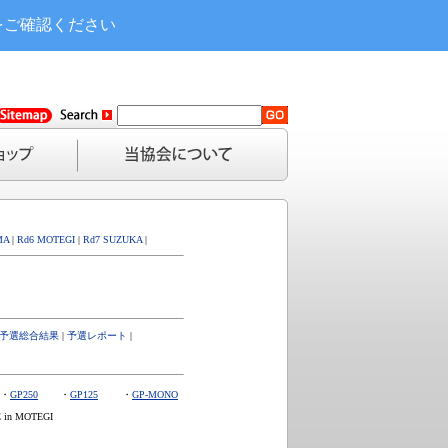
をご確認ください
MA
|
Rd6 MOTEGI
|
Rd7 SUZUKA
|
予選総合結果
|
予選レポート
|
・
GP250
・
GP125
・
GP-MONO
n MOTEGI