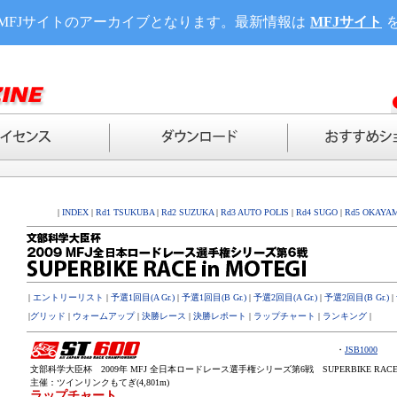
MFJサイトのアーカイブとなります。最新情報は
MFJサイト
|
INDEX
|
Rd1 TSUKUBA
|
Rd2 SUZUKA
|
Rd3 AUTO POLIS
|
Rd4 SUGO
|
Rd5 OKAYA
|
エントリーリスト
|
予選1回目(A Gr.)
|
予選1回目(B Gr.)
|
予選2回目(A Gr.)
|
予選2回目(B Gr.)
|
|
グリッド
|
ウォームアップ
|
決勝レース
|
決勝レポート
|
ラップチャート
|
ランキング
|
・
JSB1000
文部科学大臣杯 2009年 MFJ 全日本ロードレース選手権シリーズ第6戦 SUPERBIKE RACE i
主催：ツインリンクもてぎ(4,801m)
ラップチャート