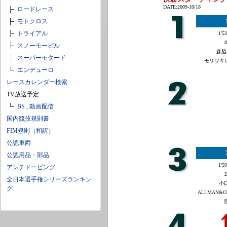
DATE:2009-10/18
ロードレース
モトクロス
トライアル
1'53
8
スノーモービル
森脇
スーパーモタード
モリワキ
エンデューロ
レースカレンダー検索
TV放送予定
BS
,
動画配信
国内競技規則書
FIM規則（和訳）
公認車両
公認用品・部品
1'59
アンチドーピング
2
全日本選手権シリーズランキン
小口
グ
ALLMAN&