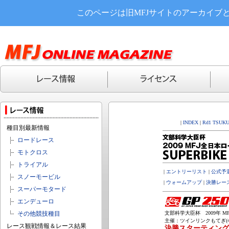
このページは旧MFJサイトのアーカイブ
|
INDEX
|
Rd1 TSUK
種目別最新情報
ロードレース
モトクロス
トライアル
|
エントリーリスト
|
公式予
スノーモービル
|
ウォームアップ
|
決勝レー
スーパーモタード
エンデューロ
その他競技種目
文部科学大臣杯 2009年 MF
主催：ツインリンクもてぎ(4,8
レース観戦情報＆レース結果
決勝スターティング