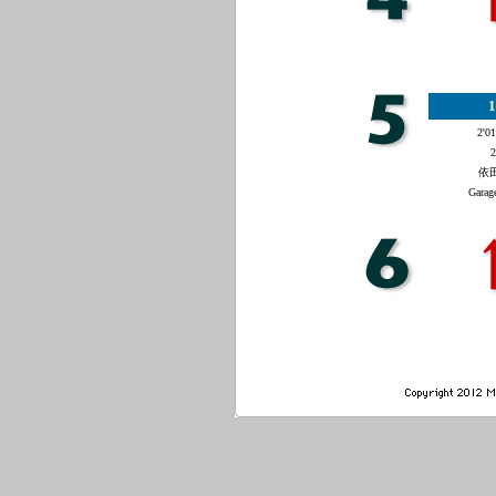
1
2'01
2
依田
Garag