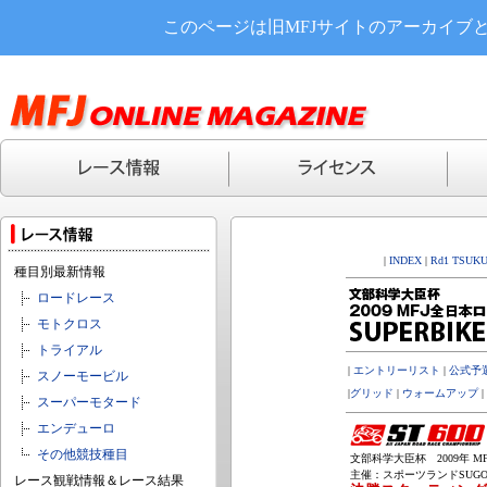
このページは旧MFJサイトのアーカイブ
|
INDEX
|
Rd1 TSUK
種目別最新情報
ロードレース
モトクロス
トライアル
|
エントリーリスト
|
公式予
スノーモービル
|
グリッド
|
ウォームアップ
|
スーパーモタード
エンデューロ
その他競技種目
文部科学大臣杯 2009年 MF
主催：スポーツランドSUGO(3,
レース観戦情報＆レース結果