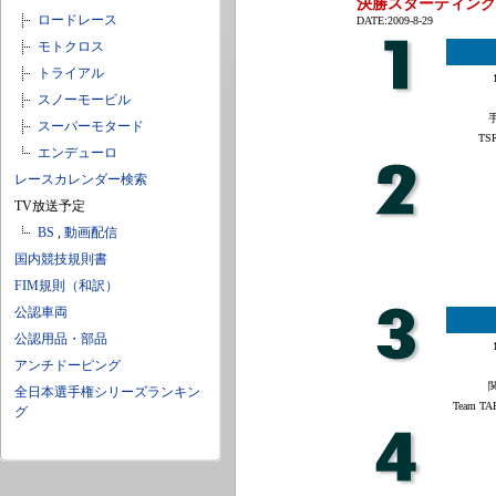
決勝スターティング
ロードレース
DATE:2009-8-29
モトクロス
トライアル
スノーモービル
スーパーモタード
TSR
エンデューロ
レースカレンダー検索
TV放送予定
BS
,
動画配信
国内競技規則書
FIM規則（和訳）
公認車両
公認用品・部品
アンチドーピング
全日本選手権シリーズランキン
Team T
グ