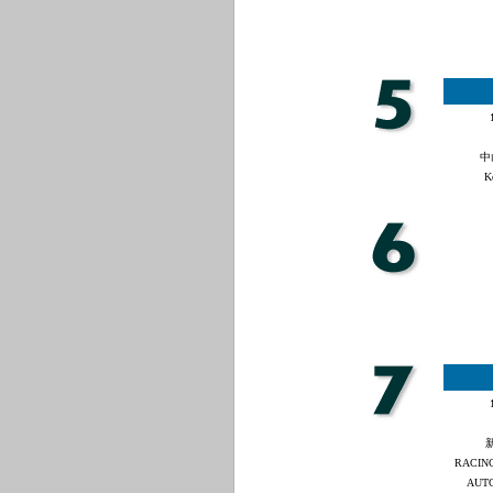
中
K
RACING
AUT