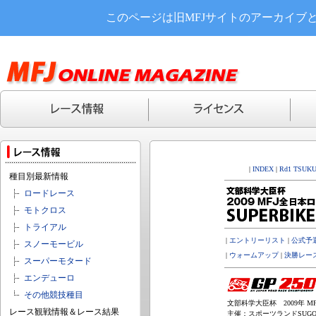
このページは旧MFJサイトのアーカイブ
|
INDEX
|
Rd1 TSUK
種目別最新情報
ロードレース
モトクロス
トライアル
|
エントリーリスト
|
公式予
スノーモービル
|
ウォームアップ
|
決勝レー
スーパーモタード
エンデューロ
その他競技種目
文部科学大臣杯 2009年 MF
レース観戦情報＆レース結果
主催：スポーツランドSUGO(3,