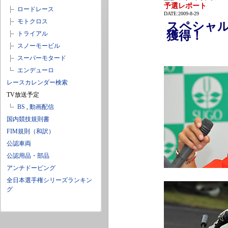
予選レポート
ロードレース
DATE:2009-8-29
モトクロス
スペシャ
獲得！
トライアル
スノーモービル
スーパーモタード
エンデューロ
レースカレンダー検索
TV放送予定
BS
,
動画配信
国内競技規則書
FIM規則（和訳）
公認車両
公認用品・部品
アンチドーピング
全日本選手権シリーズランキン
グ