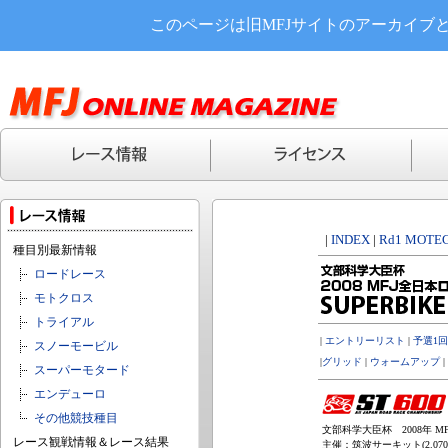
このページは旧MFJサイトのアーカイブ
|
INDEX
|
Rd1 MOTEG
種目別最新情報
ロードレース
モトクロス
トライアル
|
エントリーリスト
|
予選1回目
スノーモービル
|
グリッド
|
ウォームアップ
|
スーパーモタード
エンデューロ
その他競技種目
文部科学大臣杯 2008年 MF
レース観戦情報＆レース結果
主催：筑波サーキット(2.070