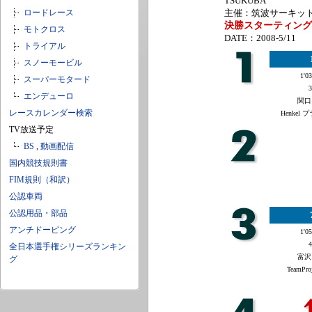
TSUKUBA
ロードレース
主催：筑波サーキット(2
決勝スターティング
モトクロス
DATE：2008-5/11
トライアル
スノーモービル
1'03
スーパーモタード
3
エンデューロ
関口
レースカレンダー検索
Henkel
TV放送予定
BS
,
動画配信
国内競技規則書
FIM規則（和訳）
公認車両
公認用品・部品
アンチドーピング
1'05
4
全日本選手権シリーズランキン
富沢
グ
TeamPro