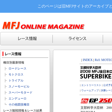
このページは旧MFJサイトのアーカイブ
|
INDEX
|
Rd1 MOTEG
種目別最新情報
ロードレース
モトクロス
トライアル
|
エントリーリスト
|
公式予
スノーモービル
|
ウォームアップ
|
決勝レー
スーパーモタード
エンデューロ
その他競技種目
文部科学大臣杯 2008
レース観戦情報＆レース結果