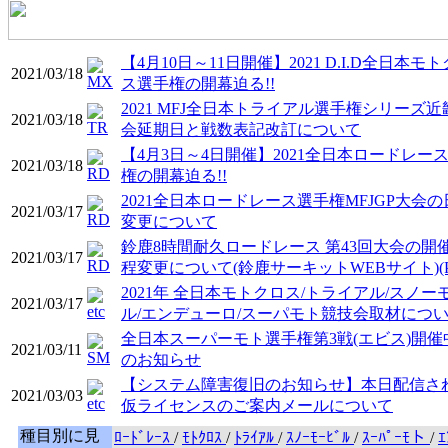
【4月10日～11日開催】2021 D.I.D全日本モ
2021/03/18
ス選手権の開幕迫る!!
2021 MFJ全日本トライアル選手権シリーズ近
2021/03/18
会延期日と戦数表記改訂について
【4月3日～4日開催】2021全日本ロードレー
2021/03/18
権の開幕迫る!!
2021全日本ロードレース選手権MFJGP大会の
2021/03/17
変更について
鈴鹿8時間耐久ロードレース 第43回大会の開
2021/03/17
程変更について(鈴鹿サーキットWEBサイト)(P
2021年 全日本モトクロス/トライアル/スノー
2021/03/17
ル/エンデューロ/スーパモト競技会取材につ
全日本スーパーモト選手権第3戦(エビス)開催
2021/03/11
のお知らせ
【システム障害復旧のお知らせ】本日配信さ
2021/03/03
仮ライセンスのご案内メールについて
種目別に見
ﾛｰﾄﾞﾚｰｽ
/
ﾓﾄｸﾛｽ
/
ﾄﾗｲｱﾙ
/
ｽﾉｰﾓｰﾋﾞﾙ
/
ｽｰﾊﾟｰﾓト
/
ｴ