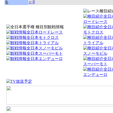
ｭｰﾛ
る