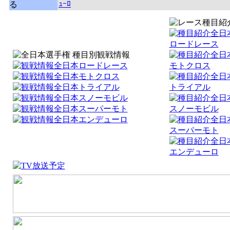
ｭｰﾛ
る