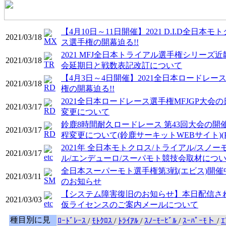
【4月10日～11日開催】2021 D.I.D全日本モ
2021/03/18
ス選手権の開幕迫る!!
2021 MFJ全日本トライアル選手権シリーズ近
2021/03/18
会延期日と戦数表記改訂について
【4月3日～4日開催】2021全日本ロードレー
2021/03/18
権の開幕迫る!!
2021全日本ロードレース選手権MFJGP大会の
2021/03/17
変更について
鈴鹿8時間耐久ロードレース 第43回大会の開
2021/03/17
程変更について(鈴鹿サーキットWEBサイト)(P
2021年 全日本モトクロス/トライアル/スノー
2021/03/17
ル/エンデューロ/スーパモト競技会取材につ
全日本スーパーモト選手権第3戦(エビス)開催
2021/03/11
のお知らせ
【システム障害復旧のお知らせ】本日配信さ
2021/03/03
仮ライセンスのご案内メールについて
種目別に見
ﾛｰﾄﾞﾚｰｽ
/
ﾓﾄｸﾛｽ
/
ﾄﾗｲｱﾙ
/
ｽﾉｰﾓｰﾋﾞﾙ
/
ｽｰﾊﾟｰﾓト
/
ｴ