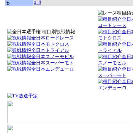
ｭｰﾛ
る