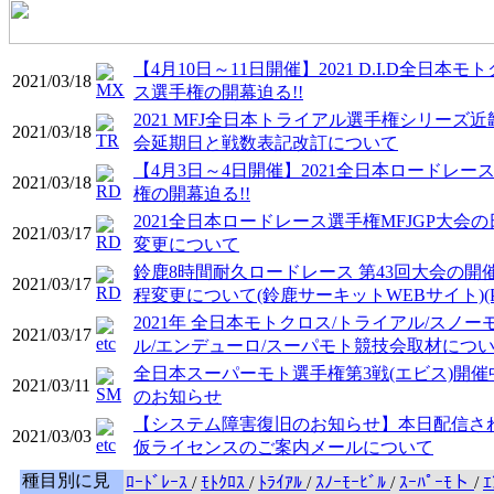
【4月10日～11日開催】2021 D.I.D全日本モ
2021/03/18
ス選手権の開幕迫る!!
2021 MFJ全日本トライアル選手権シリーズ近
2021/03/18
会延期日と戦数表記改訂について
【4月3日～4日開催】2021全日本ロードレー
2021/03/18
権の開幕迫る!!
2021全日本ロードレース選手権MFJGP大会の
2021/03/17
変更について
鈴鹿8時間耐久ロードレース 第43回大会の開
2021/03/17
程変更について(鈴鹿サーキットWEBサイト)(P
2021年 全日本モトクロス/トライアル/スノー
2021/03/17
ル/エンデューロ/スーパモト競技会取材につ
全日本スーパーモト選手権第3戦(エビス)開催
2021/03/11
のお知らせ
【システム障害復旧のお知らせ】本日配信さ
2021/03/03
仮ライセンスのご案内メールについて
種目別に見
ﾛｰﾄﾞﾚｰｽ
/
ﾓﾄｸﾛｽ
/
ﾄﾗｲｱﾙ
/
ｽﾉｰﾓｰﾋﾞﾙ
/
ｽｰﾊﾟｰﾓト
/
ｴ