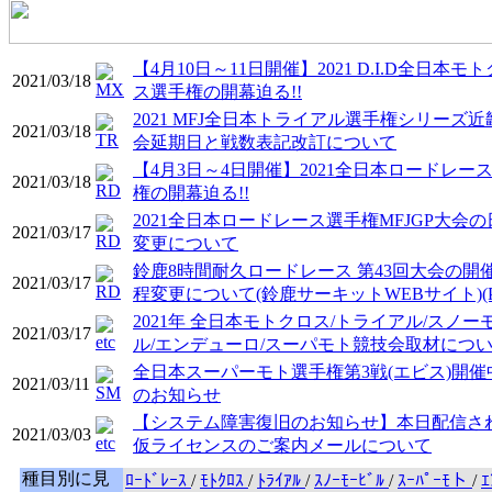
【4月10日～11日開催】2021 D.I.D全日本モ
2021/03/18
ス選手権の開幕迫る!!
2021 MFJ全日本トライアル選手権シリーズ近
2021/03/18
会延期日と戦数表記改訂について
【4月3日～4日開催】2021全日本ロードレー
2021/03/18
権の開幕迫る!!
2021全日本ロードレース選手権MFJGP大会の
2021/03/17
変更について
鈴鹿8時間耐久ロードレース 第43回大会の開
2021/03/17
程変更について(鈴鹿サーキットWEBサイト)(P
2021年 全日本モトクロス/トライアル/スノー
2021/03/17
ル/エンデューロ/スーパモト競技会取材につ
全日本スーパーモト選手権第3戦(エビス)開催
2021/03/11
のお知らせ
【システム障害復旧のお知らせ】本日配信さ
2021/03/03
仮ライセンスのご案内メールについて
種目別に見
ﾛｰﾄﾞﾚｰｽ
/
ﾓﾄｸﾛｽ
/
ﾄﾗｲｱﾙ
/
ｽﾉｰﾓｰﾋﾞﾙ
/
ｽｰﾊﾟｰﾓト
/
ｴ