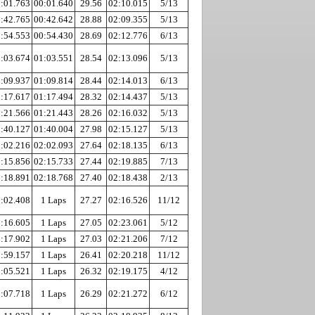
:01.763
00:01.640
29.56
02:10.015
5/13
:42.765
00:42.642
28.88
02:09.355
5/13
:54.553
00:54.430
28.69
02:12.776
6/13
:03.674
01:03.551
28.54
02:13.096
5/13
:09.937
01:09.814
28.44
02:14.013
6/13
:17.617
01:17.494
28.32
02:14.437
5/13
:21.566
01:21.443
28.26
02:16.032
5/13
:40.127
01:40.004
27.98
02:15.127
5/13
:02.216
02:02.093
27.64
02:18.135
6/13
:15.856
02:15.733
27.44
02:19.885
7/13
:18.891
02:18.768
27.40
02:18.438
2/13
:02.408
1 Laps
27.27
02:16.526
11/12
:16.605
1 Laps
27.05
02:23.061
5/12
:17.902
1 Laps
27.03
02:21.206
7/12
:59.157
1 Laps
26.41
02:20.218
11/12
:05.521
1 Laps
26.32
02:19.175
4/12
:07.718
1 Laps
26.29
02:21.272
6/12