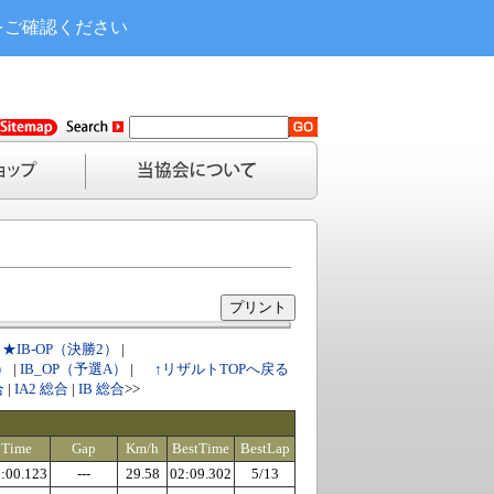
をご確認ください
|
★IB-OP（決勝2）
|
）
|
IB_OP（予選A）
|
↑リザルトTOPへ戻る
合
|
IA2 総合
|
IB 総合
>>
Time
Gap
Km/h
BestTime
BestLap
:00.123
---
29.58
02:09.302
5/13