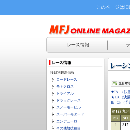
このページは旧
種目別最新情報
ロードレース
モトクロス
★IA1（決
トライアル
★LX（決
ドラッグレース
IB_OP（
スノーモービル
第1戦 九
スーパーモタード
Pos.
NO.
エンデューロ
1
317
その他競技種目