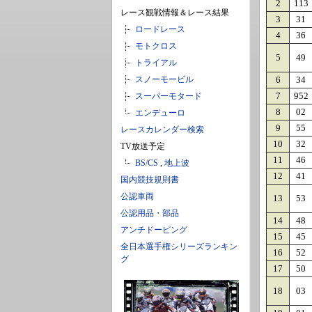
2
113
レース観戦情報＆レース結果
3
31
ロードレース
4
36
モトクロス
5
49
トライアル
スノーモービル
6
34
7
952
スーパーモタード
8
02
エンデューロ
9
55
レースカレンダー検索
10
32
TV放送予定
11
46
BS/CS
,
地上波
12
41
国内競技規則書
公認車両
13
53
公認用品・部品
14
48
アンチドーピング
15
45
全日本選手権シリーズランキン
16
52
グ
17
50
18
03