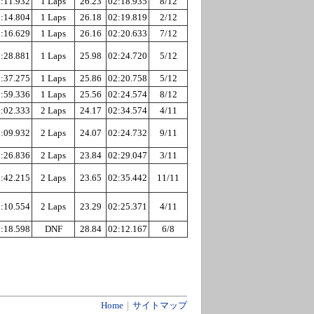
:11.932
1 Laps
26.23
02:18.935
8/12
:14.804
1 Laps
26.18
02:19.819
2/12
:16.629
1 Laps
26.16
02:20.633
7/12
:28.881
1 Laps
25.98
02:24.720
5/12
:37.275
1 Laps
25.86
02:20.758
5/12
:59.336
1 Laps
25.56
02:24.574
8/12
:02.333
2 Laps
24.17
02:34.574
4/11
:09.932
2 Laps
24.07
02:24.732
9/11
:26.836
2 Laps
23.84
02:29.047
3/11
:42.215
2 Laps
23.65
02:35.442
11/11
:10.554
2 Laps
23.29
02:25.371
4/11
:18.598
DNF
28.84
02:12.167
6/8
Home
｜
サイトマップ