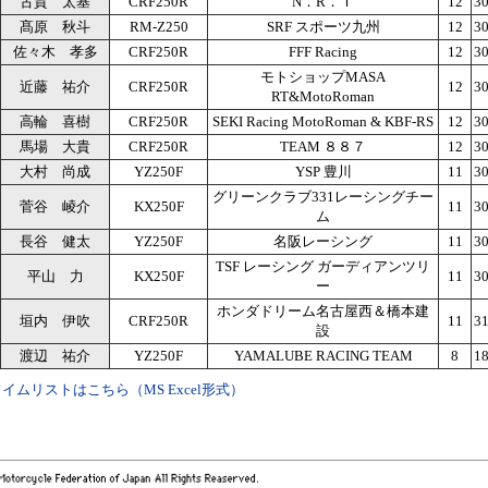
古賀 太基
CRF250R
N．R．Ｔ
12
30
髙原 秋斗
RM-Z250
SRF スポーツ九州
12
30
佐々木 孝多
CRF250R
FFF Racing
12
30
モトショップMASA
近藤 祐介
CRF250R
12
30
RT&MotoRoman
高輪 喜樹
CRF250R
SEKI Racing MotoRoman & KBF-RS
12
30
馬場 大貴
CRF250R
TEAM ８８７
12
30
大村 尚成
YZ250F
YSP 豊川
11
30
グリーンクラブ331レーシングチー
菅谷 崚介
KX250F
11
30
ム
長谷 健太
YZ250F
名阪レーシング
11
30
TSF レーシング ガーディアンツリ
平山 力
KX250F
11
30
ー
ホンダドリーム名古屋西＆橋本建
垣内 伊吹
CRF250R
11
31
設
渡辺 祐介
YZ250F
YAMALUBE RACING TEAM
8
18
イムリストはこちら（MS Excel形式）