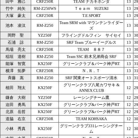
田中 雅己
CRF250R
TEAM ナカキホンダ
13
29
竹中 純矢
RM-Z250WS
Ｔｅａｍ SUZUKI
13
29
大塚 豪太
CRF250R
T.E.SPORT
13
29
Team SRM with マウンテンライダー
池本 凌汰
RM-Z250
13
30
ズ
岡野 聖
YZ250F
フライングドルフィン サイセイ
13
30
石浦 諒
RM-Z250
SRF Team ブルーイーグルス
13
30
馬場 亮太
CRF250R
TEAM ８８７
13
30
稲垣 達樹
RM-Z250
Team SSC 鈴木兄弟商会 SRF
13
30
能塚 智寛
KX250F
グリーンクラブ＆パーク神戸RT
13
31
横澤 拓夢
CRF250R
N．R．Ｔ
13
31
斉藤 嵩
RM-Z250
SRF 関東オートスポーツ清水
13
31
グリーンクラブ八尾カワサキ &
植田 翔太
KX250F
12
29
ANNEX CLUB
鎌倉 大樹
YZ250F
レーシングチーム鷹
12
29
迫田 勇馬
KX250F
グリーンクラブ&パーク神戸RT
12
29
北原 岳哲
KX250F
グリーンクラブ&パーク神戸RT
12
29
道脇 右京
CRF250R
TEAM KOHSAKA
12
30
グリーンクラブ331レーシングチー
小林 秀真
KX250F
12
30
ム