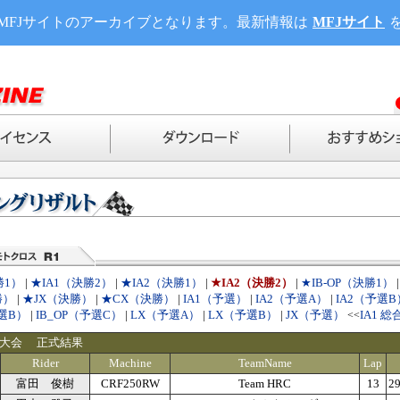
MFJサイトのアーカイブとなります。最新情報は
MFJサイト
勝1）
|
★IA1（決勝2）
|
★IA2（決勝1）
|
★IA2（決勝2）
|
★IB-OP（決勝1）
勝）
|
★JX（決勝）
|
★CX（決勝）
|
IA1（予選）
|
IA2（予選A）
|
IA2（予選B
予選B）
|
IB_OP（予選C）
|
LX（予選A）
|
LX（予選B）
|
JX（予選）
IA1 総
<<
州大会 正式結果
Rider
Machine
TeamName
Lap
富田 俊樹
CRF250RW
Team HRC
13
29