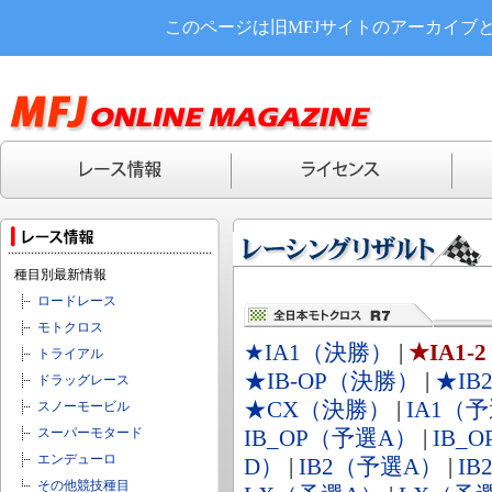
このページは旧MFJサイトのアーカイブ
種目別最新情報
ロードレース
モトクロス
★IA1（決勝）
|
★IA1
トライアル
★IB-OP（決勝）
|
★IB
ドラッグレース
★CX（決勝）
|
IA1（
スノーモービル
スーパーモタード
IB_OP（予選A）
|
IB_
エンデューロ
D）
|
IB2（予選A）
|
I
その他競技種目