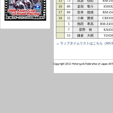
15
73
髙原 佳紀
RM-Z4
16
80
桒垣 竜斗
450SX
17
89
岩本 徳雄
RM-Z4
18
32
小林 雅裕
CRF45
5
熱田 孝高
RM-Z45
7
星野 裕
KX45
53
鎌倉 大樹
YZ45
→ ラップタイムリストはこちら（MS Ex