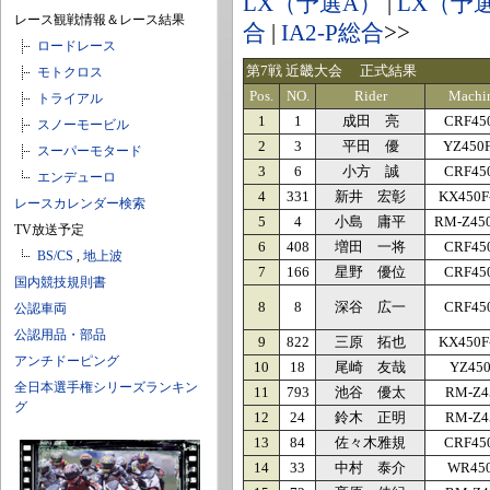
LX（予選A）
|
LX（予
レース観戦情報＆レース結果
合
|
IA2-P総合
>>
ロードレース
第7戦 近畿大会 正式結果
モトクロス
Pos.
NO.
Rider
Machi
トライアル
1
1
成田 亮
CRF45
スノーモービル
2
3
平田 優
YZ450
スーパーモタード
3
6
小方 誠
CRF45
エンデューロ
4
331
新井 宏彰
KX450F
レースカレンダー検索
5
4
小島 庸平
RM-Z45
TV放送予定
6
408
増田 一将
CRF45
BS/CS
,
地上波
7
166
星野 優位
CRF45
国内競技規則書
8
8
深谷 広一
CRF45
公認車両
公認用品・部品
9
822
三原 拓也
KX450F
アンチドーピング
10
18
尾崎 友哉
YZ45
全日本選手権シリーズランキン
11
793
池谷 優太
RM-Z4
グ
12
24
鈴木 正明
RM-Z4
13
84
佐々木雅規
CRF45
14
33
中村 泰介
WR45