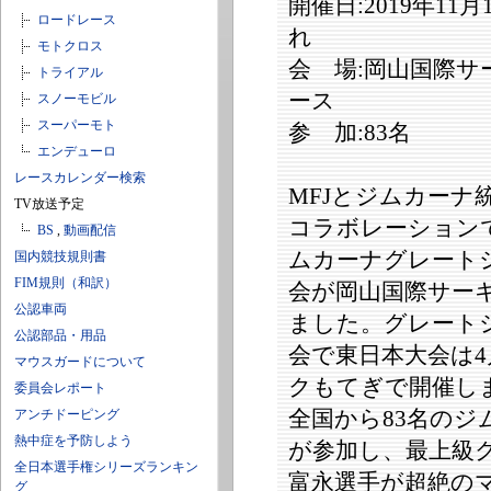
開催日:2019年11月
ロードレース
れ
モトクロス
会 場:岡山国際サ
トライアル
ース
スノーモビル
スーパーモト
参 加:83名
エンデューロ
レースカレンダー検索
MFJとジムカーナ統
TV放送予定
コラボレーション
BS
,
動画配信
ムカーナグレート
国内競技規則書
FIM規則（和訳）
会が岡山国際サー
公認車両
ました。グレート
公認部品・用品
会で東日本大会は
マウスガードについて
クもてぎで開催し
委員会レポート
全国から83名のジ
アンチドーピング
熱中症を予防しよう
が参加し、最上級
全日本選手権シリーズランキン
富永選手が超絶の
グ