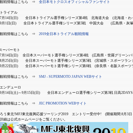
戦情報はこちら ⇒
全日本モトクロスオフィシャルファンサイト
トライアル
14日(日) 全日本トライアル選手権シリーズ第4戦 北海道大会 (北海道・わ
1日(日) 全日本トライアル選手権シリーズ第5戦 中国大会 (広島県・灰塚
戦情報はこちら ⇒
2019全日本トライアル観戦情報
スーパーモト
14日(日) 全日本スーパーモト選手権シリーズ第4戦 (広島県・世羅グリーンパ
25日(日) 全日本スーパーモト選手権シリーズ第5戦 (宮城県・スポーツランドS
22日(日) 全日本スーパーモト選手権シリーズ第6戦 (奈良県・名阪スポーツラ
戦情報はこちら ⇒
SMJ - SUPERMOTO JAPAN WEBサイト
エンデューロ
14日(土)～9月15日(日) 全日本エンデューロ選手権シリーズ第3戦 日高2DAY
戦情報はこちら ⇒
JEC PROMOTION WEBサイト
ろう東北!MFJ東北復興応援ツーリング2019 エントリー受付中! (開催期間:8月3日～
細は公式ホームページをご覧ください。