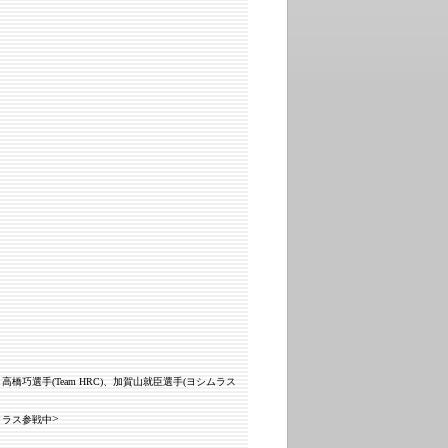
EAM)、高橋巧選手(Team HRC)、加賀山就臣選手(ヨシムラス
>
クラス参戦中