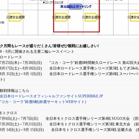
ク月間もレースが盛りだくさん!皆様ぜひ観戦にお越しさい!
・8・9月に開催される主要二輪レースイベント
ロードレース
25日(木)～7月28日(日) “コカ・コーラ”鈴鹿8時間耐久ロードレース 第42回大
17日(土)～8月18日(日) 全日本ロードレース選手権シリーズ第5戦 もてぎ2&
 31日(土)～9月 1日(日) 全日本ロードレース選手権シリーズ第6戦 スーパーバイ
ト)
戦情報はこちら
全日本ロードレースオフィシャルファンサイトSUPERBIKE.JP
“コカ・コーラ”鈴鹿8耐(鈴鹿サーキットWEBサイト)
モトクロス
6日(土)～7月7日(日) 全日本モトクロス選手権シリーズ第4戦 SUGO大会 (宮
20日(土)～7月21日(日) 全日本モトクロス選手権シリーズ第5戦 東北大会 (
 14日(土)～9月 15日(日) 全日本モトクロス選手権シリーズ第6戦 近畿大会 