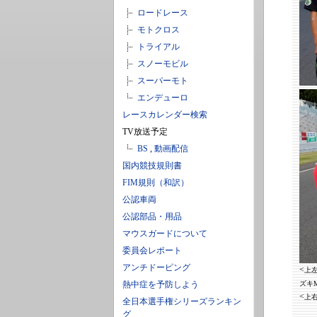
ロードレース
モトクロス
トライアル
スノーモビル
スーパーモト
エンデューロ
レースカレンダー検索
TV放送予定
BS
,
動画配信
国内競技規則書
FIM規則（和訳）
公認車両
公認部品・用品
マウスガードについて
委員会レポート
アンチドーピング
<
上左
熱中症を予防しよう
ズキM
<
上
全日本選手権シリーズランキン
グ