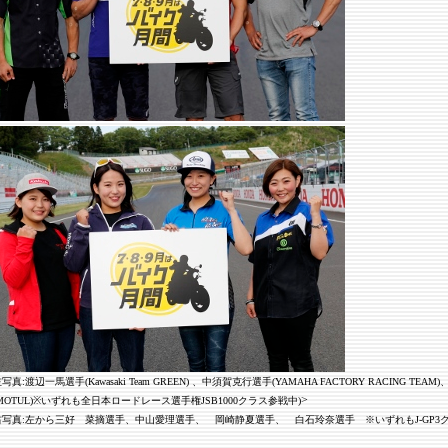
写真:渡辺一馬選手(Kawasaki Team GREEN) 、中須賀克行選手(YAMAHA FACTORY RACING T
>
OTUL)※いずれも全日本ロードレース選手権JSB1000クラス参戦中)
右写真:左から三好 菜摘選手、中山愛理選手、 岡崎静夏選手、 白石玲奈選手 ※いずれもJ-GP3