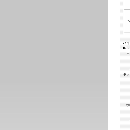
バイ
■7
▽
7月
8月
8月
キッ
観
▽
7月
7月
9月