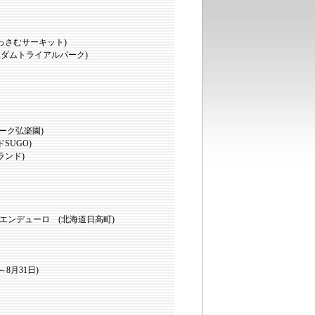
っさむサーキット)
ダムトライアルパーク)
ーク弘楽園)
UGO)
ンド)
Sエンデューロ (北海道日高町)
8月31日)