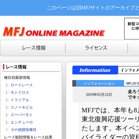
このページは旧MFJサイトのアーカイブ
種目別最新情報
ロードレース
走ろ
モトクロス
2019年03月22日
でキ
トライアル
スノーモビル
MFJでは、本年も8
スーパーモト
東北復興応援ツーリ
エンデューロ
たします。本イベ
その他競技種目
バイライダーの皆
レース観戦情報＆レース結果