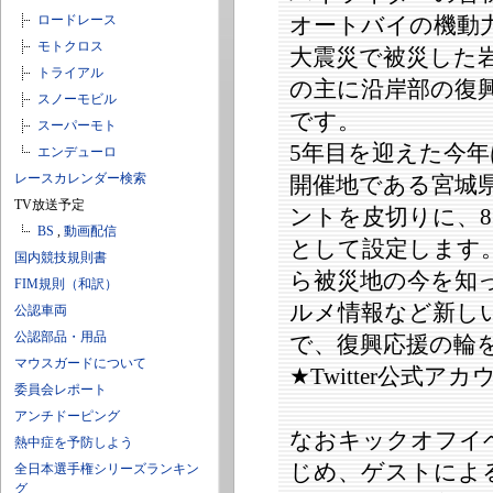
ロードレース
オートバイの機動
モトクロス
大震災で被災した
トライアル
の主に沿岸部の復
スノーモビル
です。
スーパーモト
5年目を迎えた今年
エンデューロ
レースカレンダー検索
開催地である宮城
TV放送予定
ントを皮切りに、8
BS
,
動画配信
として設定します
国内競技規則書
ら被災地の今を知
FIM規則（和訳）
ルメ情報など新しい
公認車両
公認部品・用品
で、復興応援の輪
マウスガードについて
★Twitter公式アカウ
委員会レポート
アンチドーピング
なおキックオフイ
熱中症を予防しよう
じめ、ゲストによ
全日本選手権シリーズランキン
グ