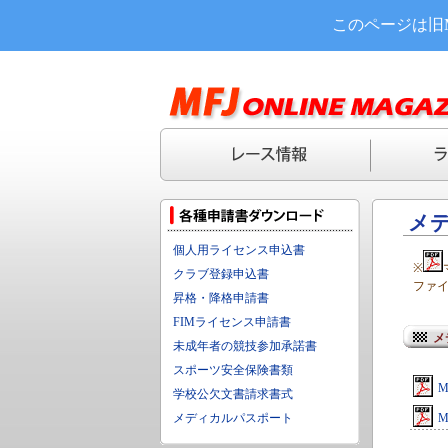
このページは旧
メ
個人用ライセンス申込書
※
クラブ登録申込書
ファ
昇格・降格申請書
FIMライセンス申請書
メ
未成年者の競技参加承諾書
スポーツ安全保険書類
学校公欠文書請求書式
メディカルパスポート
M